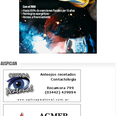
Auspician