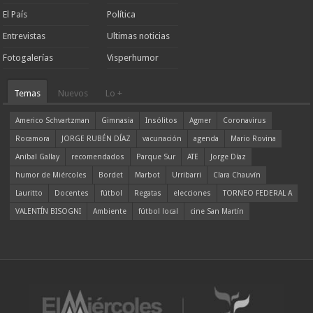
El País
Política
Entrevistas
Ultimas noticias
Fotogalerías
Visperhumor
Temas
Nuevos
Lo +
Americo Schvartzman
Gimnasia
Insólitos
Agmer
Coronavirus
Rocamora
JORGE RUBÉN DÍAZ
vacunación
agenda
Mario Rovina
Aníbal Gallay
recomendados
Parque Sur
ATE
Jorge Díaz
humor de Miércoles
Bordet
Marbot
Urribarri
Clara Chauvín
Lauritto
Docentes
fútbol
Regatas
elecciones
TORNEO FEDERAL A
VALENTÍN BISOGNI
Ambiente
fútbol local
cine San Martín