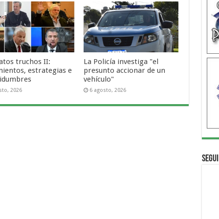
tos truchos II:
La Policía investiga "el
ientos, estrategias e
presunto accionar de un
tidumbres
vehículo"
sto, 2026
6 agosto, 2026
Segui