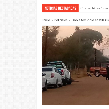
Noticias Destacadas
Con cambios a último
Adopción en Entre Río
Inicio
»
Policiales
»
Doble femicidio en Villagua