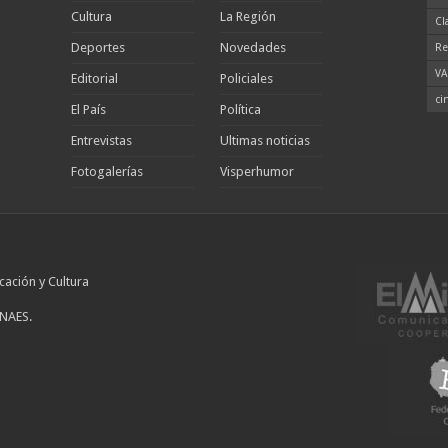
Cultura
La Región
Cl
Deportes
Novedades
Re
VA
Editorial
Policiales
ci
El País
Política
Entrevistas
Ultimas noticias
Fotogalerías
Visperhumor
cación y Cultura
INAES.