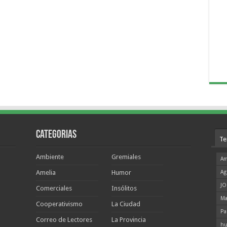
Categorias
Te
Ambiente
Gremiales
Am
Amelia
Humor
Ag
JO
Comerciales
Insólitos
Ma
Cooperativismo
La Ciudad
Pa
Correo de Lectores
La Provincia
hu