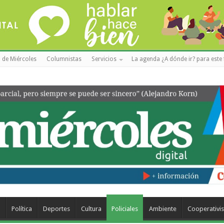
 de Miércoles
Columnistas
Servicios
La agenda ¿A dónde ir? para este 
a
Política
Deportes
Cultura
Policiales
Ambiente
Cooperativi