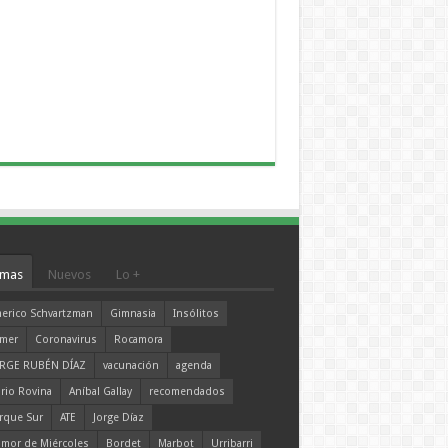
mas
Nuevos
Lo +
erico Schvartzman
Gimnasia
Insólitos
mer
Coronavirus
Rocamora
RGE RUBÉN DÍAZ
vacunación
agenda
rio Rovina
Aníbal Gallay
recomendados
rque Sur
ATE
Jorge Díaz
mor de Miércoles
Bordet
Marbot
Urribarri