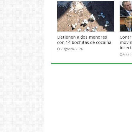
Detienen a dos menores
Contra
con 14 bochitas de cocaína
movim
incer
7 agosto, 2026
6 ago