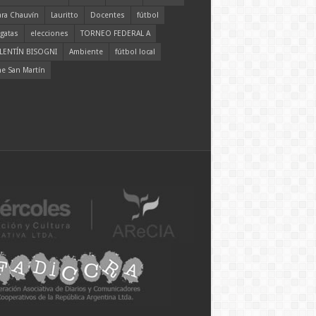
ara Chauvín
Lauritto
Docentes
fútbol
gatas
elecciones
TORNEO FEDERAL A
LENTÍN BISOGNI
Ambiente
fútbol local
ne San Martín