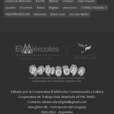
humor de Miércoles
Bordet
Marbot
Urribarri
Clara Chauvín
Lauritto
Docentes
fútbol
Regatas
elecciones
TORNEO FEDERAL A
VALENTÍN BISOGNI
Ambiente
fútbol local
cine San Martín
Editado por la Cooperativa El Miércoles Comunicación y Cultura
Cooperativa de Trabajo Ltda. Matrícula 45196. INAES.
Contacto: elmiercolesdigital@gmail.com
Ameghino 68 - Concepción del Uruguay
Entre Ríos - Argentina