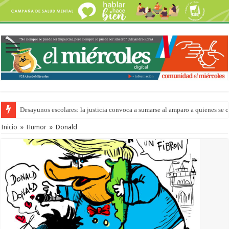
Desayunos escolares: la justicia convoca a sumarse al amparo a quienes se 
Inicio
»
Humor
»
Donald