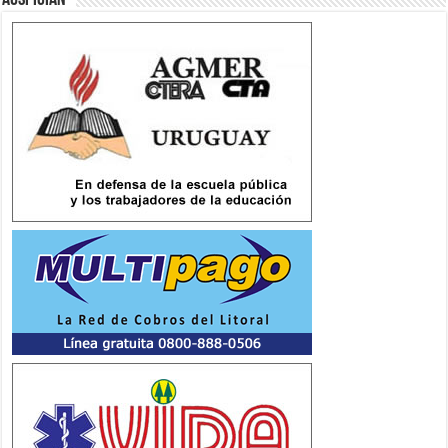
Auspician