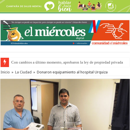
Con cambios a último momento, aprobaron la ley de propiedad privada
Adopción en Entre Ríos: el 35% de los 90 niños, niñas y adolescentes que 
Inicio
»
La Ciudad
»
Donaron equipamiento al hospital Urquiza