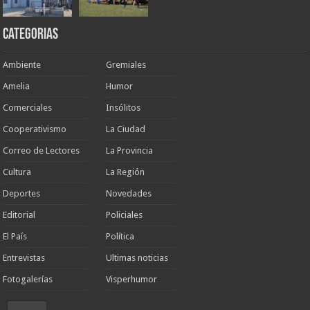
Categorias
Ambiente
Gremiales
Amelia
Humor
Comerciales
Insólitos
Cooperativismo
La Ciudad
Correo de Lectores
La Provincia
Cultura
La Región
Deportes
Novedades
Editorial
Policiales
El País
Política
Entrevistas
Ultimas noticias
Fotogalerías
Visperhumor