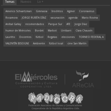
Temas
Nuevos
Lo +
Americo Schvartzman
Gimnasia
Insólitos
Agmer
Coronavirus
Rocamora
JORGE RUBÉN DÍAZ
vacunación
agenda
Mario Rovina
Aníbal Gallay
recomendados
Parque Sur
ATE
Jorge Díaz
humor de Miércoles
Bordet
Marbot
Urribarri
Clara Chauvín
Lauritto
Docentes
fútbol
Regatas
elecciones
TORNEO FEDERAL A
VALENTÍN BISOGNI
Ambiente
fútbol local
cine San Martín