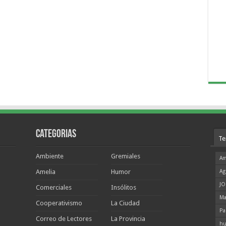
Categorias
Te
Ambiente
Gremiales
Am
Amelia
Humor
Ag
JO
Comerciales
Insólitos
Ma
Cooperativismo
La Ciudad
Pa
Correo de Lectores
La Provincia
hu