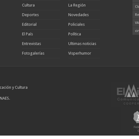
Cultura
La Región
Cl
Deportes
Novedades
Re
VA
Editorial
Policiales
ci
El País
Política
Entrevistas
Ultimas noticias
Fotogalerías
Visperhumor
cación y Cultura
INAES.