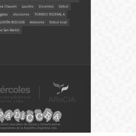
ara Chauvín
Lauritto
Docentes
fútbol
gatas
elecciones
TORNEO FEDERAL A
LENTÍN BISOGNI
Ambiente
fútbol local
ne San Martín