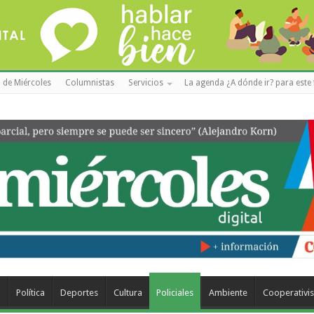
 de Miércoles
Columnistas
Servicios
La agenda ¿A dónde ir? para este 
a
Política
Deportes
Cultura
Policiales
Ambiente
Cooperativi