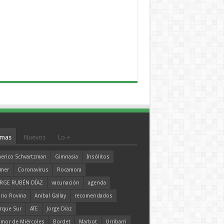
mas
Nuevos
Lo +
erico Schvartzman
Gimnasia
Insólitos
mer
Coronavirus
Rocamora
RGE RUBÉN DÍAZ
vacunación
agenda
rio Rovina
Aníbal Gallay
recomendados
rque Sur
ATE
Jorge Díaz
mor de Miércoles
Bordet
Marbot
Urribarri