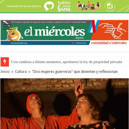
Con cambios a último momento, aprobaron la ley de propiedad privada
Del viernes 7 al domingo 9 de agosto: la agenda ¿A dónde ir? para este find
Inicio
»
Cultura
»
"Dos mujeres guerreras" que divierten y reflexionan