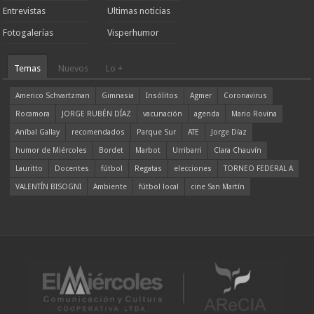
Entrevistas
Ultimas noticias
Fotogalerías
Visperhumor
Temas
Nuevos
Lo +
Americo Schvartzman
Gimnasia
Insólitos
Agmer
Coronavirus
Rocamora
JORGE RUBÉN DÍAZ
vacunación
agenda
Mario Rovina
Aníbal Gallay
recomendados
Parque Sur
ATE
Jorge Díaz
humor de Miércoles
Bordet
Marbot
Urribarri
Clara Chauvín
Lauritto
Docentes
fútbol
Regatas
elecciones
TORNEO FEDERAL A
VALENTÍN BISOGNI
Ambiente
fútbol local
cine San Martín