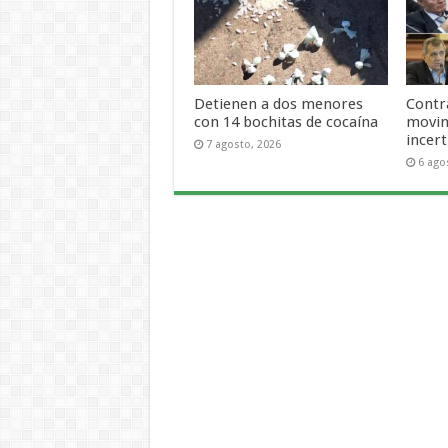
Detienen a dos menores
Contra
con 14 bochitas de cocaína
movim
incer
7 agosto, 2026
6 ago