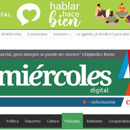
 de Miércoles
Columnistas
Servicios
La agenda ¿A dónde ir? para este 
a
Política
Deportes
Cultura
Policiales
Ambiente
Cooperativi