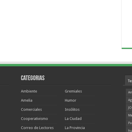
Categorias
Te
Ambiente
Gremiales
Am
Amelia
Humor
Ag
JO
Comerciales
Insólitos
Ma
Cooperativismo
La Ciudad
Pa
Correo de Lectores
La Provincia
hu