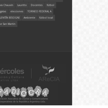
ara Chauvín
Lauritto
Docentes
fútbol
gatas
elecciones
TORNEO FEDERAL A
LENTÍN BISOGNI
Ambiente
fútbol local
ne San Martín