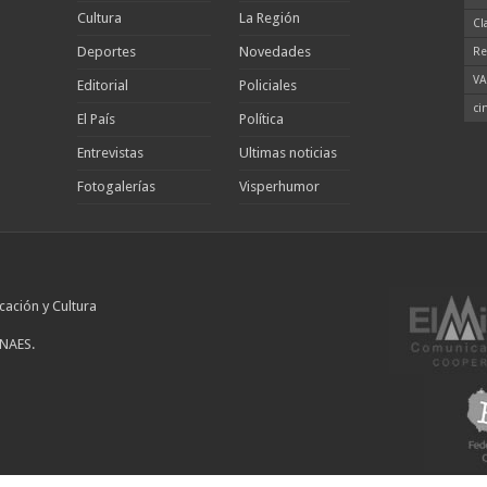
Cultura
La Región
Cl
Deportes
Novedades
Re
VA
Editorial
Policiales
ci
El País
Política
Entrevistas
Ultimas noticias
Fotogalerías
Visperhumor
cación y Cultura
INAES.