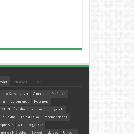
mas
Nuevos
Lo +
erico Schvartzman
Gimnasia
Insólitos
mer
Coronavirus
Rocamora
RGE RUBÉN DÍAZ
vacunación
agenda
rio Rovina
Aníbal Gallay
recomendados
rque Sur
ATE
Jorge Díaz
mor de Miércoles
Bordet
Marbot
Urribarri