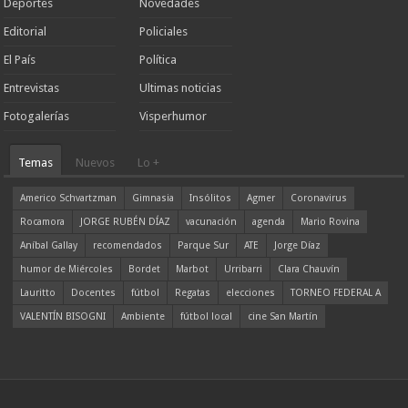
Deportes
Novedades
Editorial
Policiales
El País
Política
Entrevistas
Ultimas noticias
Fotogalerías
Visperhumor
Temas
Nuevos
Lo +
Americo Schvartzman
Gimnasia
Insólitos
Agmer
Coronavirus
Rocamora
JORGE RUBÉN DÍAZ
vacunación
agenda
Mario Rovina
Aníbal Gallay
recomendados
Parque Sur
ATE
Jorge Díaz
humor de Miércoles
Bordet
Marbot
Urribarri
Clara Chauvín
Lauritto
Docentes
fútbol
Regatas
elecciones
TORNEO FEDERAL A
VALENTÍN BISOGNI
Ambiente
fútbol local
cine San Martín