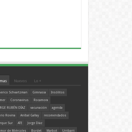
mas
Nuevos
Lo +
erico Schvartzman
Gimnasia
Insólitos
mer
Coronavirus
Rocamora
RGE RUBÉN DÍAZ
vacunación
agenda
rio Rovina
Aníbal Gallay
recomendados
rque Sur
ATE
Jorge Díaz
mor de Miércoles
Bordet
Marbot
Urribarri