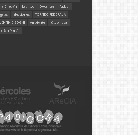
ara Chauvín
Lauritto
Docentes
fútbol
gatas
elecciones
TORNEO FEDERAL A
LENTÍN BISOGNI
Ambiente
fútbol local
ne San Martín