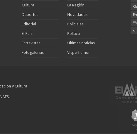
Cultura
La Región
Cl
Deportes
Novedades
Re
VA
Editorial
Policiales
ci
El País
Política
Entrevistas
Ultimas noticias
Fotogalerías
Visperhumor
cación y Cultura
INAES.