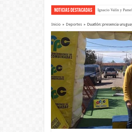
Noticias Destacadas
Ignacio Valín y Pamel
Traigo el litoral en 
Inicio
»
Deportes
»
Duatlón: presencia urugua