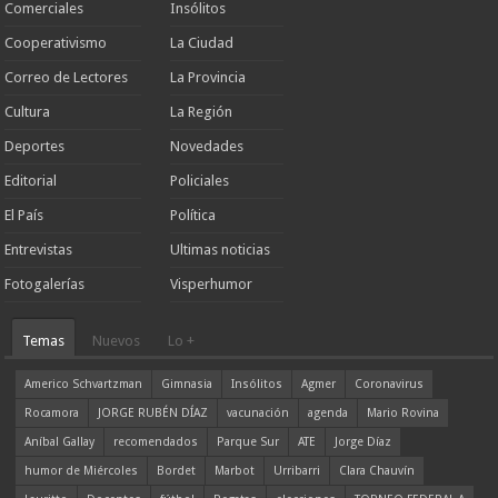
Comerciales
Insólitos
Cooperativismo
La Ciudad
Correo de Lectores
La Provincia
Cultura
La Región
Deportes
Novedades
Editorial
Policiales
El País
Política
Entrevistas
Ultimas noticias
Fotogalerías
Visperhumor
Temas
Nuevos
Lo +
Americo Schvartzman
Gimnasia
Insólitos
Agmer
Coronavirus
Rocamora
JORGE RUBÉN DÍAZ
vacunación
agenda
Mario Rovina
Aníbal Gallay
recomendados
Parque Sur
ATE
Jorge Díaz
humor de Miércoles
Bordet
Marbot
Urribarri
Clara Chauvín