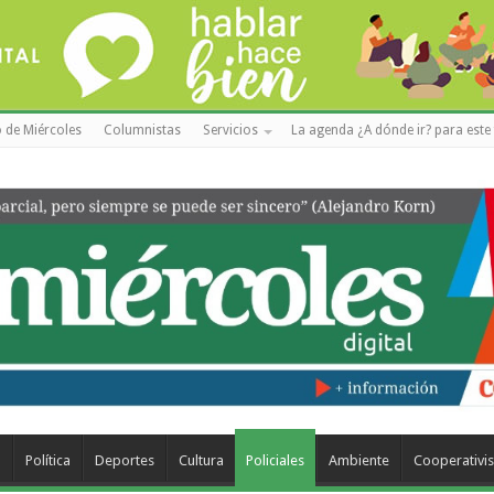
 de Miércoles
Columnistas
Servicios
La agenda ¿A dónde ir? para este 
a
Política
Deportes
Cultura
Policiales
Ambiente
Cooperativi