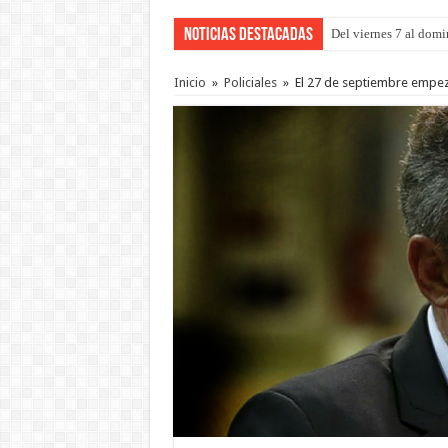
Noticias Destacadas
Del viernes 7 al domi
El frío y el viento n
Inicio
»
Policiales
»
El 27 de septiembre empeza