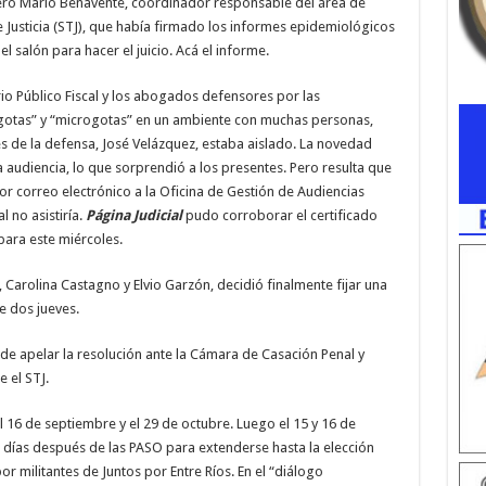
iero Mario Benavente, coordinador responsable del área de
 Justicia (STJ), que había firmado los informes epidemiológicos
salón para hacer el juicio. Acá el informe.
io Público Fiscal y los abogados defensores por las
gotas” y “microgotas” en un ambiente con muchas personas,
es de la defensa, José Velázquez, estaba aislado. La novedad
 audiencia, lo que sorprendió a los presentes. Pero resulta que
or correo electrónico a la Oficina de Gestión de Audiencias
l no asistiría.
Página Judicial
pudo corroborar el certificado
para este miércoles.
 Carolina Castagno y Elvio Garzón, decidió finalmente fijar una
e dos jueves.
 de apelar la resolución ante la Cámara de Casación Penal y
e el STJ.
 el 16 de septiembre y el 29 de octubre. Luego el 15 y 16 de
días después de las PASO para extenderse hasta la elección
r militantes de Juntos por Entre Ríos. En el “diálogo