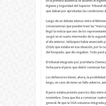
En la primera audiencia se ausentó el ingen
Higiene y Seguridad del Superior Tribunal de
que daban por aprobadas las condiciones del 
Luego de un debate intenso entre el Minister
consecuencias que pueden traer las “macro
llegó la noticia que uno de los representant
surgió en el cuarto intermedio de la segunda
el día anterior, Velázquez había anunciado p
(OGA) que estaba en esa situación, por la cua
del hisopado, que dio negativo. Todo pasó 
El tribunal integrado por José María Chemez,
fecha para el juicio que debió comenzar hac
Los defensores tienen, ahora, la posibilidad
luego, en caso de tener un fallo adverso, ant
El juicio estaba previsto para los días entre
noviembre. Osea que iba a comenzar cuatro 
general. Ni que la OGA estuviese integrada po