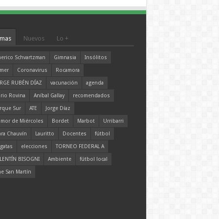
mas
Nuevos
Lo +
erico Schvartzman
Gimnasia
Insólitos
mer
Coronavirus
Rocamora
RGE RUBÉN DÍAZ
vacunación
agenda
rio Rovina
Aníbal Gallay
recomendados
rque Sur
ATE
Jorge Díaz
mor de Miércoles
Bordet
Marbot
Urribarri
ara Chauvín
Lauritto
Docentes
fútbol
gatas
elecciones
TORNEO FEDERAL A
LENTÍN BISOGNI
Ambiente
fútbol local
ne San Martín