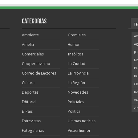
Categorias
Te
Ambiente
Gremiales
Am
Amelia
Humor
Ag
JO
Comerciales
Insólitos
Ma
Cooperativismo
La Ciudad
Pa
Correo de Lectores
La Provincia
hu
Cultura
La Región
Cl
Deportes
Novedades
Re
VA
Editorial
Policiales
ci
El País
Política
Entrevistas
Ultimas noticias
Fotogalerías
Visperhumor