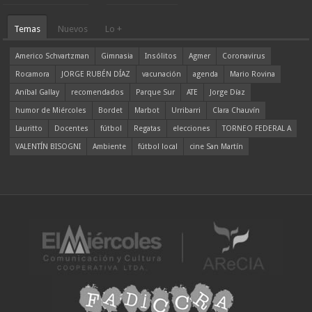
Temas
Nuevos
Lo +
Americo Schvartzman
Gimnasia
Insólitos
Agmer
Coronavirus
Rocamora
JORGE RUBÉN DÍAZ
vacunación
agenda
Mario Rovina
Aníbal Gallay
recomendados
Parque Sur
ATE
Jorge Díaz
humor de Miércoles
Bordet
Marbot
Urribarri
Clara Chauvín
Lauritto
Docentes
fútbol
Regatas
elecciones
TORNEO FEDERAL A
VALENTÍN BISOGNI
Ambiente
fútbol local
cine San Martín