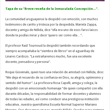
Tapa de su “Breve reseña de la Inmaculada Concepción…”.
La comunidad uruguayense la despidió con emoción, con muchos
testimonios de cariño y tristeza por la despedida. Mariela Zappa,
docente y amiga de Nélida, dice “ella era uno de esos faros laicos
donde te podías mirar y decir ‘quiero ser como ella…”.
El profesor Raúl Tournoud la despidió también recordando que
siempre acompañaba la “siembra de libros” en el aguaribay de
Linares Cardozo. “La extrañaremos mucho, fue una excelente
docente, pensadora y persona”.
Roque Giovenale, quien tuvo una relación de amistad con Nélida, dice:
“Me deja el recuerdo de su confianza en Dios, su alegría, optimismo y
sentido del humor”. La profesora Rosa Capelli, amiga y colega, la
despidió con un emocionado homenaje “de quien compartió con ella
durante décadas, la responsabilidad de formar docentes y alumnos
de todas las edades, así como conducir una prestigiosa institución
educativa , nuestra queridísima Escuela Normal Superior Mariano
Moreno. Que descanses en paz, querida Nélida. Quedas para siempre