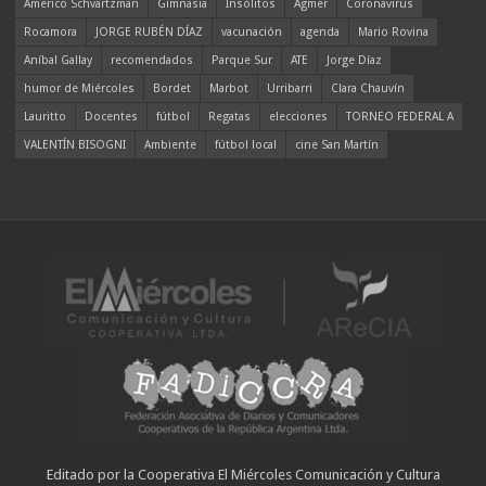
Americo Schvartzman
Gimnasia
Insólitos
Agmer
Coronavirus
Rocamora
JORGE RUBÉN DÍAZ
vacunación
agenda
Mario Rovina
Aníbal Gallay
recomendados
Parque Sur
ATE
Jorge Díaz
humor de Miércoles
Bordet
Marbot
Urribarri
Clara Chauvín
Lauritto
Docentes
fútbol
Regatas
elecciones
TORNEO FEDERAL A
VALENTÍN BISOGNI
Ambiente
fútbol local
cine San Martín
Editado por la Cooperativa El Miércoles Comunicación y Cultura