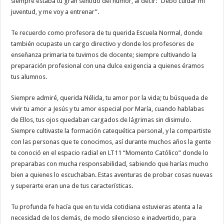
siempre estaba tu gran sentido del humor, al decir: “Debo cuidar mi
juventud, y me voy a entrenar”.
Te recuerdo como profesora de tu querida Escuela Normal, donde
también ocupaste un cargo directivo y donde los profesores de
enseñanza primaria te tuvimos de docente; siempre cultivando la
preparación profesional con una dulce exigencia a quienes éramos
tus alumnos.
Siempre admiré, querida Nélida, tu amor por la vida; tu búsqueda de
vivir tu amor a Jesús y tu amor especial por María, cuando hablabas
de Ellos, tus ojos quedaban cargados de lágrimas sin disimulo.
Siempre cultivaste la formación catequética personal, y la compartiste
con las personas que te conocimos, así durante muchos años la gente
te conoció en el espacio radial en LT11 “Momento Católico” donde lo
preparabas con mucha responsabilidad, sabiendo que harías mucho
bien a quienes lo escuchaban. Estas aventuras de probar cosas nuevas
y superarte eran una de tus características.
Tu profunda fe hacía que en tu vida cotidiana estuvieras atenta a la
necesidad de los demás, de modo silencioso e inadvertido, para