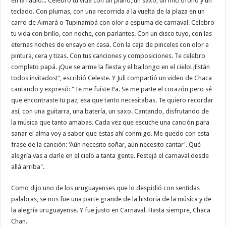
en la radio... Celebro tu vida con un piano, un saxo, un micrófono y un
teclado. Con plumas, con una recorrida a la vuelta de la plaza en un
carro de Aimará o Tupinambá con olor a espuma de carnaval. Celebro
tu vida con brillo, con noche, con parlantes. Con un disco tuyo, con las
eternas noches de ensayo en casa. Con la caja de pinceles con olor a
pintura, cera y tizas. Con tus canciones y composiciones. Te celebro
completo papá. ¡Que se arme la fiesta y el bailongo en el cielo! ¡Están
todos invitados!", escribió Celeste. Y Juli compartió un video de Chaca
cantando y expresó: "Te me fuiste Pa. Se me parte el corazón pero sé
que encontraste tu paz, esa que tanto necesitabas. Te quiero recordar
así, con una guitarra, una batería, un saxo. Cantando, disfrutando de
la música que tanto amabas. Cada vez que escuche una canción para
sanar el alma voy a saber que estas ahí conmigo. Me quedo con esta
frase de la canción: 'Aún necesito soñar, aún necesito cantar'. Qué
alegría vas a darle en el cielo a tanta gente. Festejá el carnaval desde
allá arriba".
Como dijo uno de los uruguayenses que lo despidió con sentidas
palabras, se nos fue una parte grande de la historia de la música y de
la alegría uruguayense. Y fue justo en Carnaval. Hasta siempre, Chaca
Chan.