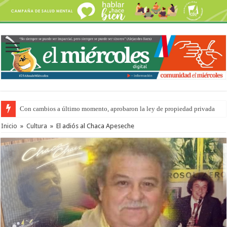
Adopción en Entre Ríos: el 35% de los 90 niños, niñas y adolescentes que 
Inicio
»
Cultura
»
El adiós al Chaca Apeseche