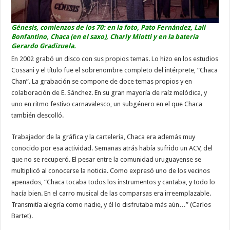
Génesis, comienzos de los 70: en la foto, Pato Fernández, Lali
Bonfantino, Chaca (en el saxo), Charly Miotti y en la batería
Gerardo Gradizuela.
En 2002 grabó un disco con sus propios temas. Lo hizo en los estudios
Cossani y el título fue el sobrenombre completo del intérprete, “Chaca
Chan”. La grabación se compone de doce temas propios y en
colaboración de E. Sánchez. En su gran mayoría de raíz melódica, y
uno en ritmo festivo carnavalesco, un subgénero en el que Chaca
también descolló.
Trabajador de la gráfica y la cartelería, Chaca era además muy
conocido por esa actividad. Semanas atrás había sufrido un ACV, del
que no se recuperó. El pesar entre la comunidad uruguayense se
multiplicó al conocerse la noticia. Como expresó uno de los vecinos
apenados, “Chaca tocaba todos los instrumentos y cantaba, y todo lo
hacía bien. En el carro musical de las comparsas era irreemplazable.
Transmitía alegría como nadie, y él lo disfrutaba más aún…” (Carlos
Bartet).