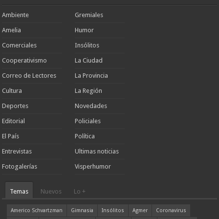
Ambiente
Gremiales
Amelia
Humor
Comerciales
Insólitos
Cooperativismo
La Ciudad
Correo de Lectores
La Provincia
Cultura
La Región
Deportes
Novedades
Editorial
Policiales
El País
Política
Entrevistas
Ultimas noticias
Fotogalerías
Visperhumor
Temas
Nuevos
Lo +
Americo Schvartzman
Gimnasia
Insólitos
Agmer
Coronavirus