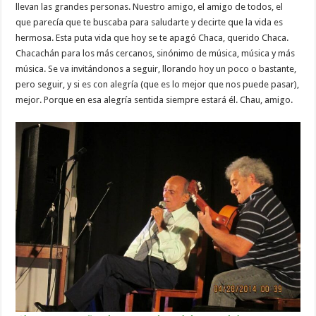
llevan las grandes personas. Nuestro amigo, el amigo de todos, el
que parecía que te buscaba para saludarte y decirte que la vida es
hermosa. Esta puta vida que hoy se te apagó Chaca, querido Chaca.
Chacachán para los más cercanos, sinónimo de música, música y más
música. Se va invitándonos a seguir, llorando hoy un poco o bastante,
pero seguir, y si es con alegría (que es lo mejor que nos puede pasar),
mejor. Porque en esa alegría sentida siempre estará él. Chau, amigo.