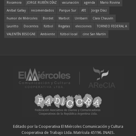
Rocamora
JORGE RUBÉN DÍAZ
vacunación
agenda
Mario Rovina
Aníbal Gallay
recomendados
Parque Sur
ATE
Jorge Díaz
humor de Miércoles
Bordet
Marbot
Urribarri
Clara Chauvín
Lauritto
Docentes
fútbol
Regatas
elecciones
TORNEO FEDERAL A
VALENTÍN BISOGNI
Ambiente
fútbol local
cine San Martín
Editado por la Cooperativa El Miércoles Comunicación y Cultura
Cooperativa de Trabajo Ltda. Matrícula 45196. INAES.