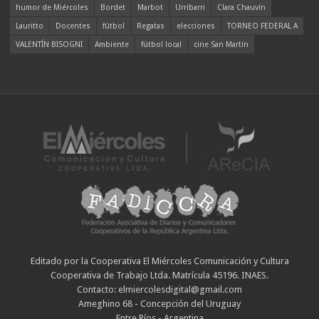
humor de Miércoles
Bordet
Marbot
Urribarri
Clara Chauvín
Lauritto
Docentes
fútbol
Regatas
elecciones
TORNEO FEDERAL A
VALENTÍN BISOGNI
Ambiente
fútbol local
cine San Martín
Editado por la Cooperativa El Miércoles Comunicación y Cultura
Cooperativa de Trabajo Ltda. Matrícula 45196. INAES.
Contacto: elmiercolesdigital@gmail.com
Ameghino 68 - Concepción del Uruguay
Entre Ríos - Argentina