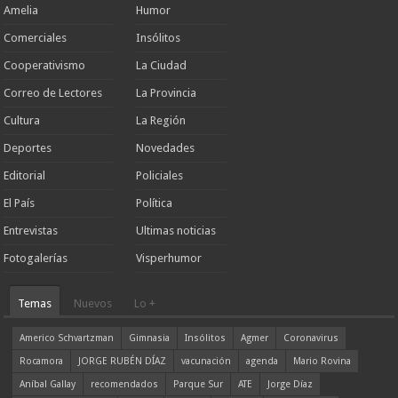
Amelia
Humor
Comerciales
Insólitos
Cooperativismo
La Ciudad
Correo de Lectores
La Provincia
Cultura
La Región
Deportes
Novedades
Editorial
Policiales
El País
Política
Entrevistas
Ultimas noticias
Fotogalerías
Visperhumor
Temas
Nuevos
Lo +
Americo Schvartzman
Gimnasia
Insólitos
Agmer
Coronavirus
Rocamora
JORGE RUBÉN DÍAZ
vacunación
agenda
Mario Rovina
Aníbal Gallay
recomendados
Parque Sur
ATE
Jorge Díaz