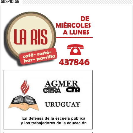
Auspician