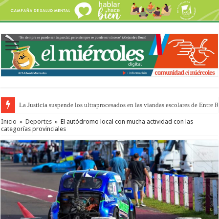
La Justicia suspende los ultraprocesados en las viandas escolares de Entre 
Se presentará la obra “La Runfla de los Macanos”
Inicio
»
Deportes
»
El autódromo local con mucha actividad con las
categorías provinciales