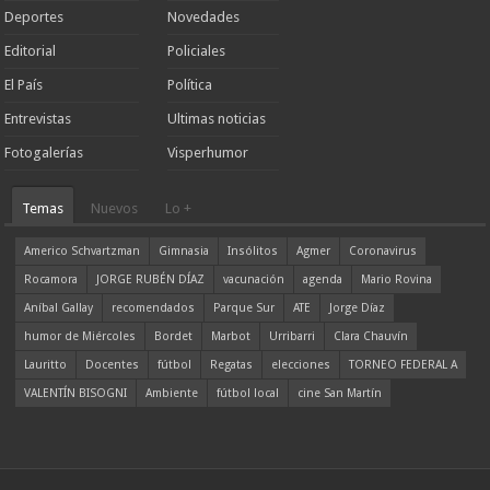
Deportes
Novedades
Editorial
Policiales
El País
Política
Entrevistas
Ultimas noticias
Fotogalerías
Visperhumor
Temas
Nuevos
Lo +
Americo Schvartzman
Gimnasia
Insólitos
Agmer
Coronavirus
Rocamora
JORGE RUBÉN DÍAZ
vacunación
agenda
Mario Rovina
Aníbal Gallay
recomendados
Parque Sur
ATE
Jorge Díaz
humor de Miércoles
Bordet
Marbot
Urribarri
Clara Chauvín
Lauritto
Docentes
fútbol
Regatas
elecciones
TORNEO FEDERAL A
VALENTÍN BISOGNI
Ambiente
fútbol local
cine San Martín