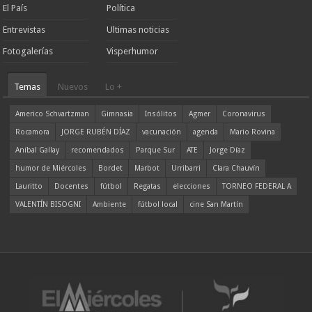
El País
Política
Entrevistas
Ultimas noticias
Fotogalerías
Visperhumor
Temas
Nuevos
Lo +
Americo Schvartzman
Gimnasia
Insólitos
Agmer
Coronavirus
Rocamora
JORGE RUBÉN DÍAZ
vacunación
agenda
Mario Rovina
Aníbal Gallay
recomendados
Parque Sur
ATE
Jorge Díaz
humor de Miércoles
Bordet
Marbot
Urribarri
Clara Chauvín
Lauritto
Docentes
fútbol
Regatas
elecciones
TORNEO FEDERAL A
VALENTÍN BISOGNI
Ambiente
fútbol local
cine San Martín