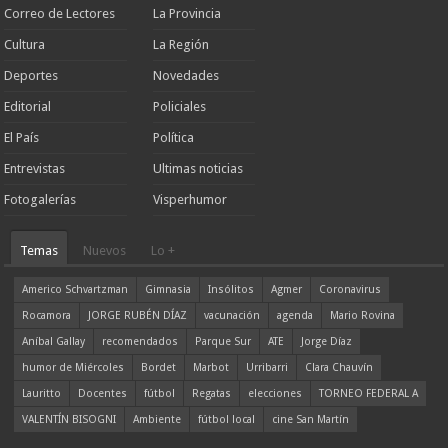
Correo de Lectores
La Provincia
Cultura
La Región
Deportes
Novedades
Editorial
Policiales
El País
Política
Entrevistas
Ultimas noticias
Fotogalerías
Visperhumor
Temas
Nuevos
Lo +
Americo Schvartzman
Gimnasia
Insólitos
Agmer
Coronavirus
Rocamora
JORGE RUBÉN DÍAZ
vacunación
agenda
Mario Rovina
Aníbal Gallay
recomendados
Parque Sur
ATE
Jorge Díaz
humor de Miércoles
Bordet
Marbot
Urribarri
Clara Chauvín
Lauritto
Docentes
fútbol
Regatas
elecciones
TORNEO FEDERAL A
VALENTÍN BISOGNI
Ambiente
fútbol local
cine San Martín