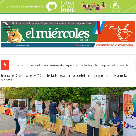
Con cambios a último momento, aprobaron la ley de propiedad privada
Adopción en Entre Ríos: el 35% de los 90 niños, niñas y adolescentes que 
Inicio
»
Cultura
»
El “Día de la Filosofía” se celebró a pleno en la Escuela
Normal