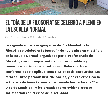
El “Día de la Filosofía” se celebró a pleno en
la Escuela Normal
15 noviembre, 2019
370 Visitas
La segunda edición uruguayense del Día Mundial de la
Filosofía se celebró este jueves 14 de noviembre en el edificio
de la Escuela Normal, organizada por el Profesorado de
Filosofía, con una importante afluencia de público y
numerosas actividades simultáneas. Hubo charlas y
conferencias de amplitud temática, exposiciones artísticas,
feria de libros y stands institucionales, y en el cierre tuvo la
actuación de Suma Paciencia. La jornada fue declarada “De
Interés Municipal” y los organizadores evidenciaron su
satisfacción con el éxito de la actividad.