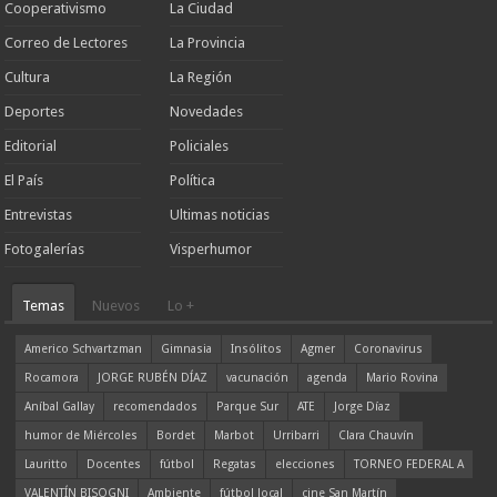
Cooperativismo
La Ciudad
Correo de Lectores
La Provincia
Cultura
La Región
Deportes
Novedades
Editorial
Policiales
El País
Política
Entrevistas
Ultimas noticias
Fotogalerías
Visperhumor
Temas
Nuevos
Lo +
Americo Schvartzman
Gimnasia
Insólitos
Agmer
Coronavirus
Rocamora
JORGE RUBÉN DÍAZ
vacunación
agenda
Mario Rovina
Aníbal Gallay
recomendados
Parque Sur
ATE
Jorge Díaz
humor de Miércoles
Bordet
Marbot
Urribarri
Clara Chauvín
Lauritto
Docentes
fútbol
Regatas
elecciones
TORNEO FEDERAL A
VALENTÍN BISOGNI
Ambiente
fútbol local
cine San Martín