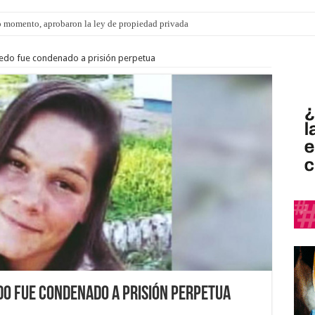
 momento, aprobaron la ley de propiedad privada
ngo 9 de agosto: la agenda ¿A dónde ir? para este finde
vedo fue condenado a prisión perpetua
do fue condenado a prisión perpetua