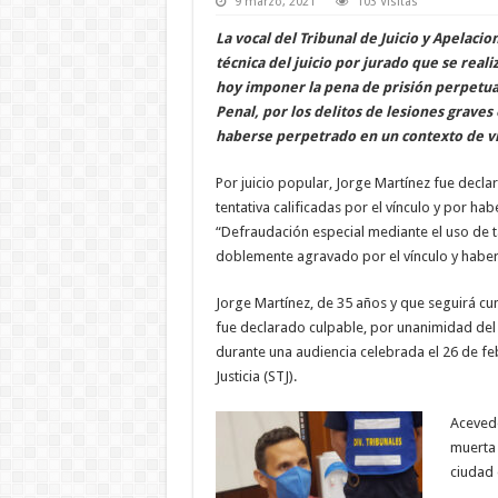
9 marzo, 2021
103 Visitas
La vocal del Tribunal de Juicio y Apelaci
técnica del juicio por jurado que se real
hoy imponer la pena de prisión perpetua, 
Penal, por los delitos de lesiones graves 
haberse perpetrado en un contexto de vi
Por juicio popular, Jorge Martínez fue decla
tentativa calificadas por el vínculo y por h
“Defraudación especial mediante el uso de t
doblemente agravado por el vínculo y haber
Jorge Martínez, de 35 años y que seguirá cu
fue declarado culpable, por unanimidad del 
durante una audiencia celebrada el 26 de fe
Justicia (STJ).
Acevedo
muerta 
ciudad 