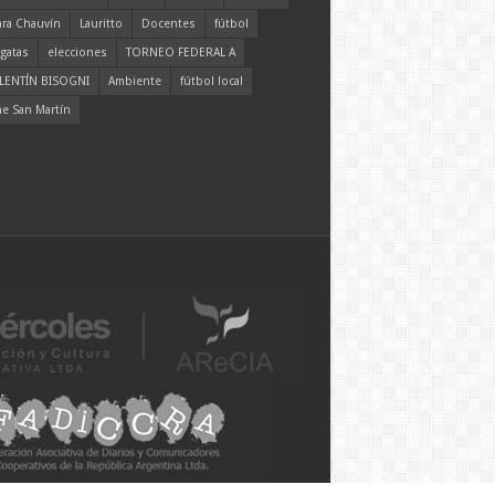
ara Chauvín
Lauritto
Docentes
fútbol
gatas
elecciones
TORNEO FEDERAL A
LENTÍN BISOGNI
Ambiente
fútbol local
ne San Martín