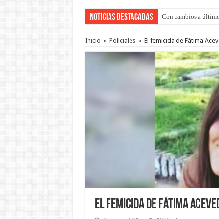
Noticias Destacadas
Con cambios a último
Del viernes 7 al domi
Inicio
»
Policiales
»
El femicida de Fátima Ace
El femicida de Fátima Aceve