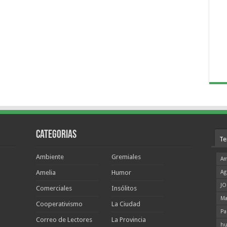
Categorias
Te
Ambiente
Gremiales
Am
Amelia
Humor
Ag
JO
Comerciales
Insólitos
Ma
Cooperativismo
La Ciudad
Pa
Correo de Lectores
La Provincia
hu