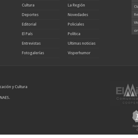
Cultura
La Región
Cl
Deportes
Novedades
Re
VA
Editorial
Policiales
ci
El País
Política
Entrevistas
Ultimas noticias
Fotogalerías
Visperhumor
cación y Cultura
INAES.