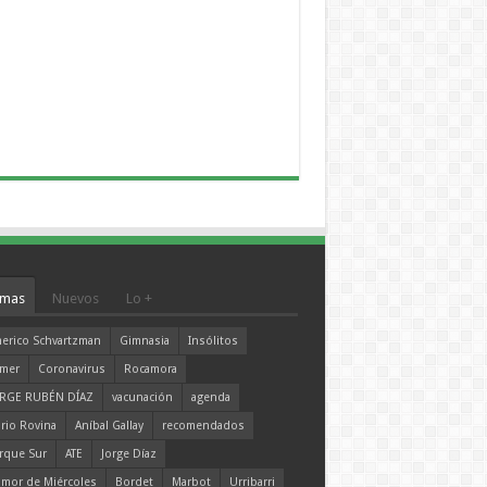
mas
Nuevos
Lo +
erico Schvartzman
Gimnasia
Insólitos
mer
Coronavirus
Rocamora
RGE RUBÉN DÍAZ
vacunación
agenda
rio Rovina
Aníbal Gallay
recomendados
rque Sur
ATE
Jorge Díaz
mor de Miércoles
Bordet
Marbot
Urribarri