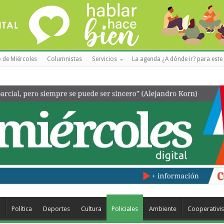
 de Miércoles
Columnistas
Servicios
La agenda ¿A dónde ir? para este 
a
Política
Deportes
Cultura
Policiales
Ambiente
Cooperativi