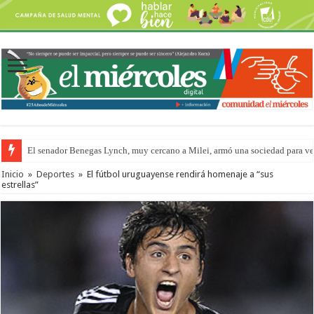
El senador Benegas Lynch, muy cercano a Milei, armó una sociedad para vend
Inicio
»
Deportes
»
El fútbol uruguayense rendirá homenaje a “sus
estrellas”