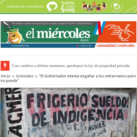
Con cambios a último momento, aprobaron la ley de propiedad privada
Adopción en Entre Ríos: el 35% de los 90 niños, niñas y adolescentes que 
Inicio
»
Gremiales
»
"El Gobernador intenta engañar a los entrerrianos pero
no puede"