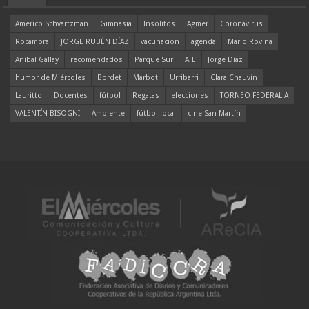
Americo Schvartzman
Gimnasia
Insólitos
Agmer
Coronavirus
Rocamora
JORGE RUBÉN DÍAZ
vacunación
agenda
Mario Rovina
Aníbal Gallay
recomendados
Parque Sur
ATE
Jorge Díaz
humor de Miércoles
Bordet
Marbot
Urribarri
Clara Chauvín
Lauritto
Docentes
fútbol
Regatas
elecciones
TORNEO FEDERAL A
VALENTÍN BISOGNI
Ambiente
fútbol local
cine San Martín