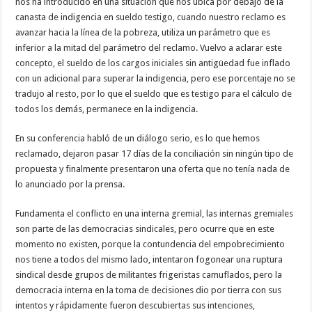
nos ha introducido en una situación que nos ubica por debajo de la
canasta de indigencia en sueldo testigo, cuando nuestro reclamo es
avanzar hacia la línea de la pobreza, utiliza un parámetro que es
inferior a la mitad del parámetro del reclamo. Vuelvo a aclarar este
concepto, el sueldo de los cargos iniciales sin antigüedad fue inflado
con un adicional para superar la indigencia, pero ese porcentaje no se
tradujo al resto, por lo que el sueldo que es testigo para el cálculo de
todos los demás, permanece en la indigencia.
En su conferencia habló de un diálogo serio, es lo que hemos
reclamado, dejaron pasar 17 días de la conciliación sin ningún tipo de
propuesta y finalmente presentaron una oferta que no tenía nada de
lo anunciado por la prensa.
Fundamenta el conflicto en una interna gremial, las internas gremiales
son parte de las democracias sindicales, pero ocurre que en este
momento no existen, porque la contundencia del empobrecimiento
nos tiene a todos del mismo lado, intentaron fogonear una ruptura
sindical desde grupos de militantes frigeristas camuflados, pero la
democracia interna en la toma de decisiones dio por tierra con sus
intentos y rápidamente fueron descubiertas sus intenciones,