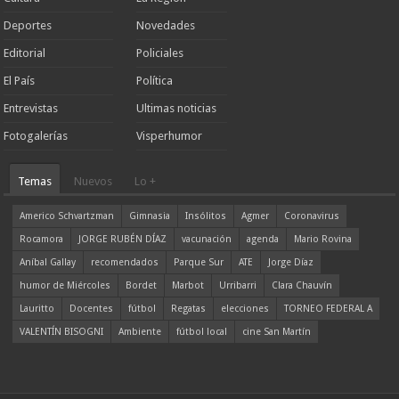
Deportes
Novedades
Editorial
Policiales
El País
Política
Entrevistas
Ultimas noticias
Fotogalerías
Visperhumor
Temas
Nuevos
Lo +
Americo Schvartzman
Gimnasia
Insólitos
Agmer
Coronavirus
Rocamora
JORGE RUBÉN DÍAZ
vacunación
agenda
Mario Rovina
Aníbal Gallay
recomendados
Parque Sur
ATE
Jorge Díaz
humor de Miércoles
Bordet
Marbot
Urribarri
Clara Chauvín
Lauritto
Docentes
fútbol
Regatas
elecciones
TORNEO FEDERAL A
VALENTÍN BISOGNI
Ambiente
fútbol local
cine San Martín