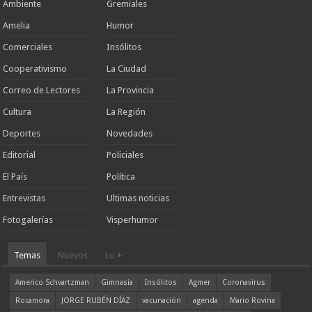
Ambiente
Gremiales
Amelia
Humor
Comerciales
Insólitos
Cooperativismo
La Ciudad
Correo de Lectores
La Provincia
Cultura
La Región
Deportes
Novedades
Editorial
Policiales
El País
Política
Entrevistas
Ultimas noticias
Fotogalerías
Visperhumor
Temas
Nuevos
Lo +
Americo Schvartzman
Gimnasia
Insólitos
Agmer
Coronavirus
Rocamora
JORGE RUBÉN DÍAZ
vacunación
agenda
Mario Rovina