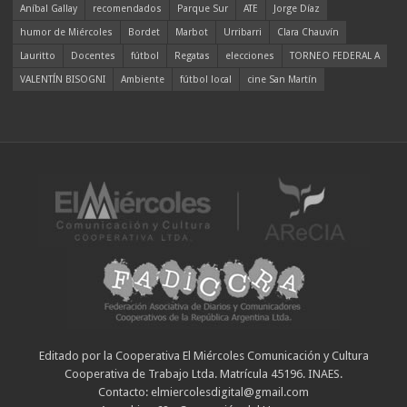
Aníbal Gallay
recomendados
Parque Sur
ATE
Jorge Díaz
humor de Miércoles
Bordet
Marbot
Urribarri
Clara Chauvín
Lauritto
Docentes
fútbol
Regatas
elecciones
TORNEO FEDERAL A
VALENTÍN BISOGNI
Ambiente
fútbol local
cine San Martín
Editado por la Cooperativa El Miércoles Comunicación y Cultura
Cooperativa de Trabajo Ltda. Matrícula 45196. INAES.
Contacto: elmiercolesdigital@gmail.com