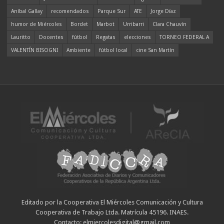
Aníbal Gallay
recomendados
Parque Sur
ATE
Jorge Díaz
humor de Miércoles
Bordet
Marbot
Urribarri
Clara Chauvín
Lauritto
Docentes
fútbol
Regatas
elecciones
TORNEO FEDERAL A
VALENTÍN BISOGNI
Ambiente
fútbol local
cine San Martín
Editado por la Cooperativa El Miércoles Comunicación y Cultura
Cooperativa de Trabajo Ltda. Matrícula 45196. INAES.
Contacto: elmiercolesdigital@gmail.com