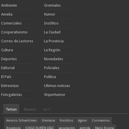
Ambiente
Gremiales
Amelia
Humor
Comerciales
Insólitos
Cooperativismo
La Ciudad
Correo de Lectores
La Provincia
Cultura
La Región
Deportes
Novedades
Editorial
Policiales
El País
Política
Entrevistas
Ultimas noticias
Fotogalerías
Visperhumor
Temas
Nuevos
Lo +
Americo Schvartzman
Gimnasia
Insólitos
Agmer
Coronavirus
Rocamora
JORGE RUBÉN DÍAZ
vacunación
agenda
Mario Rovina