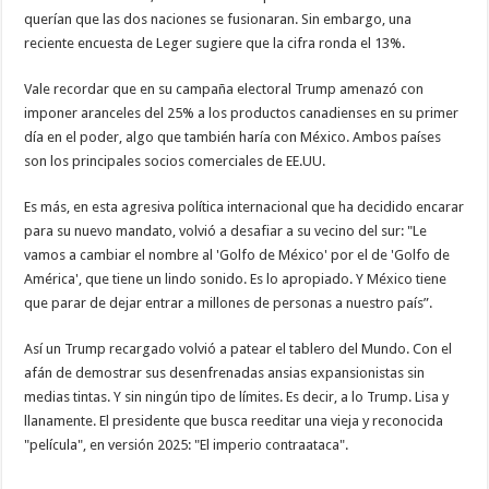
querían que las dos naciones se fusionaran. Sin embargo, una
reciente encuesta de Leger sugiere que la cifra ronda el 13%.
Vale recordar que en su campaña electoral Trump amenazó con
imponer aranceles del 25% a los productos canadienses en su primer
día en el poder, algo que también haría con México. Ambos países
son los principales socios comerciales de EE.UU.
Es más, en esta agresiva política internacional que ha decidido encarar
para su nuevo mandato, volvió a desafiar a su vecino del sur: "Le
vamos a cambiar el nombre al 'Golfo de México' por el de 'Golfo de
América', que tiene un lindo sonido. Es lo apropiado. Y México tiene
que parar de dejar entrar a millones de personas a nuestro país”.
Así un Trump recargado volvió a patear el tablero del Mundo. Con el
afán de demostrar sus desenfrenadas ansias expansionistas sin
medias tintas. Y sin ningún tipo de límites. Es decir, a lo Trump. Lisa y
llanamente. El presidente que busca reeditar una vieja y reconocida
"película", en versión 2025: "El imperio contraataca".