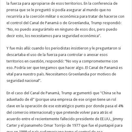
la fuerza para apropiarse de esos territorios. En la conferencia de
prensa que se le preguntó si podía asegurar al mundo que no
recurriría a la coerción militar o económica para tratar de hacerse con
el control del Canal de Panamá o de Groenlandia, Trump respondió:
“No, no puedo asegurártelo en ninguno de esos dos, pero puedo
decir esto, los necesitamos para seguridad económica”.
Y fue más allá: cuando los periodistas insistieron y le preguntaron si
descartaba el uso de la fuerza para controlar o anexar esos
territorios en cuestión, respondió: “No voy a comprometerme con
eso. Podría ser que tengamos que hacer algo. El Canal de Panamá es
vital para nuestro país. Necesitamos Groenlandia por motivos de
seguridad nacional”.
En el caso del Canal de Panamá, Trump argumentó que "China se ha
adueñado de él" (porque una empresa de ese origen tiene un rol
clave en la operación de ese estratégico punto por donde pasa el 4%
del comercio internacional) y que pretende volver para atrás el
acuerdo entre el recientemente fallecido presidente de EE.UU., Jimmy
Carter y el panameño Omar Torrijo de 1977 que fue el puntapié para
que en 1999 el país sudamericano tome el control de esa