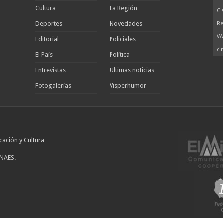
Cultura
La Región
Cl
Deportes
Novedades
Re
VA
Editorial
Policiales
ci
El País
Política
Entrevistas
Ultimas noticias
Fotogalerías
Visperhumor
cación y Cultura
INAES.