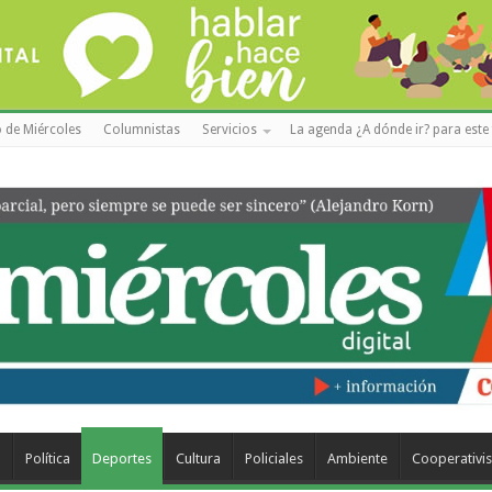
 de Miércoles
Columnistas
Servicios
La agenda ¿A dónde ir? para este 
a
Política
Deportes
Cultura
Policiales
Ambiente
Cooperativi