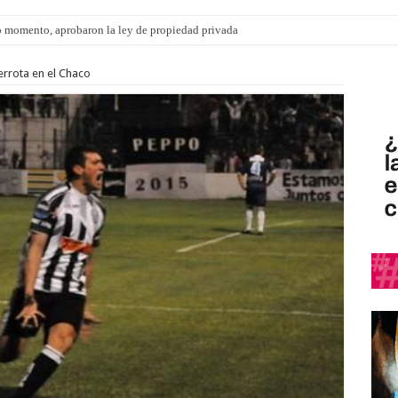
 momento, aprobaron la ley de propiedad privada
ngo 9 de agosto: la agenda ¿A dónde ir? para este finde
errota en el Chaco