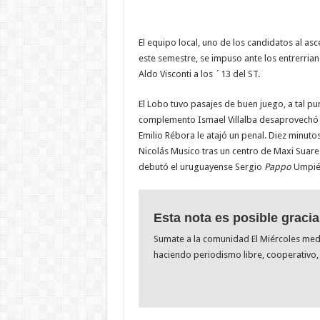
El equipo local, uno de los candidatos al as
este semestre, se impuso ante los entrerria
Aldo Visconti a los ´13 del ST.
El Lobo tuvo pasajes de buen juego, a tal pu
complemento Ismael Villalba desaprovechó 
Emilio Rébora le atajó un penal. Diez minuto
Nicolás Musico tras un centro de Maxi Suare
debutó el uruguayense Sergio
Pappo
Umpiér
Esta nota es posible gracia
Sumate a la comunidad El Miércoles me
haciendo periodismo libre, cooperativo, 