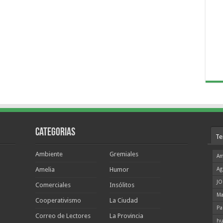
Categorias
Te
Ambiente
Gremiales
Am
Amelia
Humor
Ag
JO
Comerciales
Insólitos
Ma
Cooperativismo
La Ciudad
Pa
Correo de Lectores
La Provincia
hu