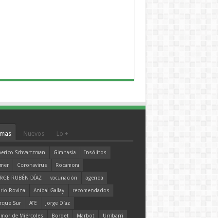
mas
Nuevos
Lo +
erico Schvartzman
Gimnasia
Insólitos
mer
Coronavirus
Rocamora
RGE RUBÉN DÍAZ
vacunación
agenda
rio Rovina
Aníbal Gallay
recomendados
rque Sur
ATE
Jorge Díaz
mor de Miércoles
Bordet
Marbot
Urribarri