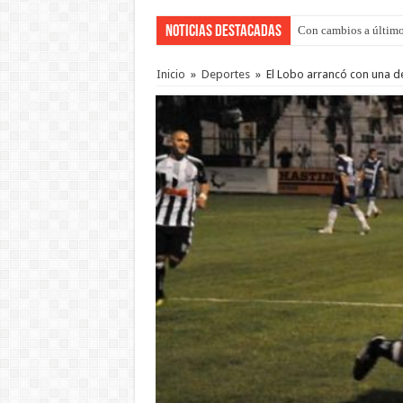
Noticias Destacadas
Con cambios a último
Del viernes 7 al domi
Inicio
»
Deportes
»
El Lobo arrancó con una d