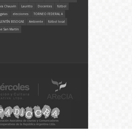
ara Chauvín
Lauritto
Docentes
fútbol
gatas
elecciones
TORNEO FEDERAL A
LENTÍN BISOGNI
Ambiente
fútbol local
ne San Martín