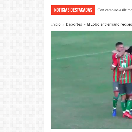
Noticias Destacadas
Adopción en Entre Río
Inicio
»
Deportes
»
El Lobo entrerriano recibi