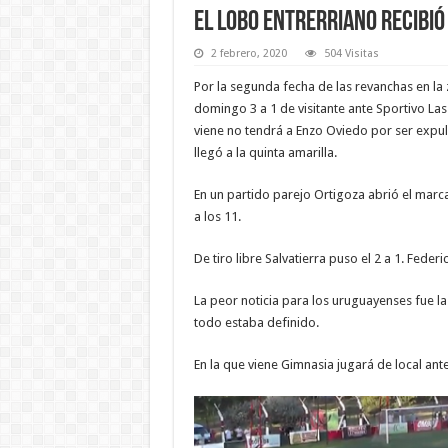
El Lobo entrerriano recibió
2 febrero, 2020
504 Visitas
Por la segunda fecha de las revanchas en la
domingo 3 a 1 de visitante ante Sportivo Las 
viene no tendrá a Enzo Oviedo por ser expu
llegó a la quinta amarilla.
En un partido parejo Ortigoza abrió el mar
a los 11.
De tiro libre Salvatierra puso el 2 a 1. Federic
La peor noticia para los uruguayenses fue 
todo estaba definido.
En la que viene Gimnasia jugará de local an