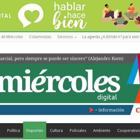
 de Miércoles
Columnistas
Servicios
La agenda ¿A dónde ir? para este 
a
Política
Deportes
Cultura
Policiales
Ambiente
Cooperativi