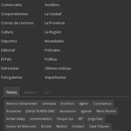
Comerciales
Insólitos
Cooperativismo
La Ciudad
Correo de Lectores
La Provincia
Cultura
La Región
Deportes
Novedades
Editorial
Policiales
El País
Política
Entrevistas
Ultimas noticias
Fotogalerías
Visperhumor
Temas
Nuevos
Lo +
Americo Schvartzman
Gimnasia
Insólitos
Agmer
Coronavirus
Rocamora
JORGE RUBÉN DÍAZ
vacunación
agenda
Mario Rovina
Aníbal Gallay
recomendados
Parque Sur
ATE
Jorge Díaz
humor de Miércoles
Bordet
Marbot
Urribarri
Clara Chauvín