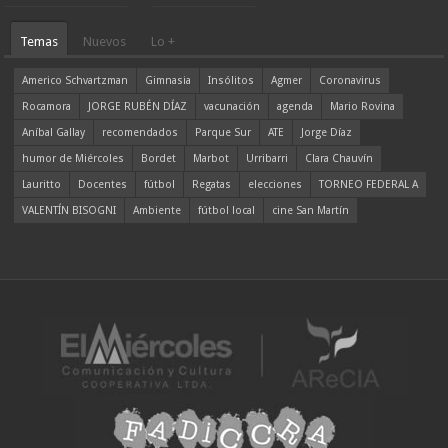
Temas
Nuevos
Lo +
Americo Schvartzman
Gimnasia
Insólitos
Agmer
Coronavirus
Rocamora
JORGE RUBÉN DÍAZ
vacunación
agenda
Mario Rovina
Aníbal Gallay
recomendados
Parque Sur
ATE
Jorge Díaz
humor de Miércoles
Bordet
Marbot
Urribarri
Clara Chauvín
Lauritto
Docentes
fútbol
Regatas
elecciones
TORNEO FEDERAL A
VALENTÍN BISOGNI
Ambiente
fútbol local
cine San Martín