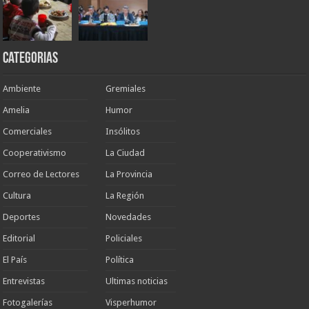
Categorias
Ambiente
Gremiales
Amelia
Humor
Comerciales
Insólitos
Cooperativismo
La Ciudad
Correo de Lectores
La Provincia
Cultura
La Región
Deportes
Novedades
Editorial
Policiales
El País
Política
Entrevistas
Ultimas noticias
Fotogalerías
Visperhumor