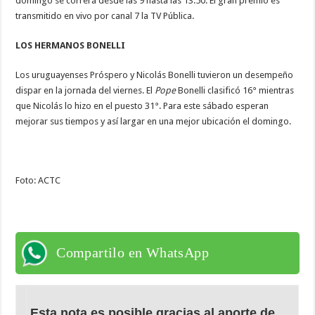
domingo se correrá desde las 9 hasta las 13.50. El gran premio es
transmitido en vivo por canal 7 la TV Pública.
LOS HERMANOS BONELLI
Los uruguayenses Próspero y Nicolás Bonelli tuvieron un desempeño
dispar en la jornada del viernes. El
Pope
Bonelli clasificó 16° mientras
que Nicolás lo hizo en el puesto 31°. Para este sábado esperan
mejorar sus tiempos y así largar en una mejor ubicación el domingo.
Foto: ACTC
Compartilo en WhatsApp
Esta nota es posible gracias al aporte de