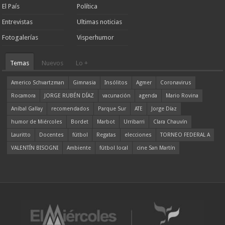
El País
Política
Entrevistas
Ultimas noticias
Fotogalerías
Visperhumor
Temas
Nuevos
Lo +
Americo Schvartzman
Gimnasia
Insólitos
Agmer
Coronavirus
Rocamora
JORGE RUBÉN DÍAZ
vacunación
agenda
Mario Rovina
Aníbal Gallay
recomendados
Parque Sur
ATE
Jorge Díaz
humor de Miércoles
Bordet
Marbot
Urribarri
Clara Chauvín
Lauritto
Docentes
fútbol
Regatas
elecciones
TORNEO FEDERAL A
VALENTÍN BISOGNI
Ambiente
fútbol local
cine San Martín