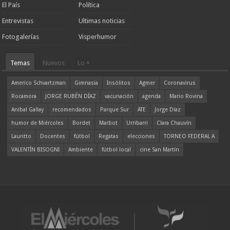
El País
Política
Entrevistas
Ultimas noticias
Fotogalerías
Visperhumor
Temas
Nuevos
Lo +
Americo Schvartzman
Gimnasia
Insólitos
Agmer
Coronavirus
Rocamora
JORGE RUBÉN DÍAZ
vacunación
agenda
Mario Rovina
Aníbal Gallay
recomendados
Parque Sur
ATE
Jorge Díaz
humor de Miércoles
Bordet
Marbot
Urribarri
Clara Chauvín
Lauritto
Docentes
fútbol
Regatas
elecciones
TORNEO FEDERAL A
VALENTÍN BISOGNI
Ambiente
fútbol local
cine San Martín