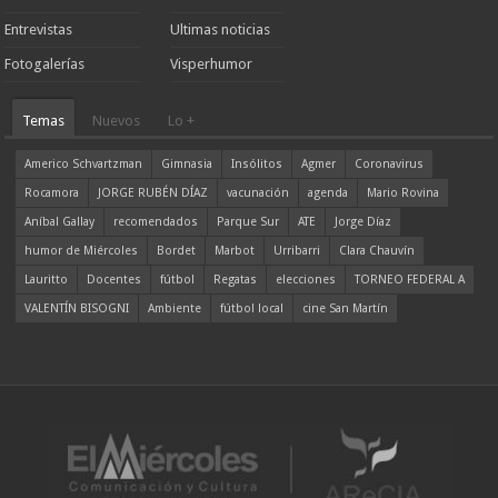
Entrevistas
Ultimas noticias
Fotogalerías
Visperhumor
Temas
Nuevos
Lo +
Americo Schvartzman
Gimnasia
Insólitos
Agmer
Coronavirus
Rocamora
JORGE RUBÉN DÍAZ
vacunación
agenda
Mario Rovina
Aníbal Gallay
recomendados
Parque Sur
ATE
Jorge Díaz
humor de Miércoles
Bordet
Marbot
Urribarri
Clara Chauvín
Lauritto
Docentes
fútbol
Regatas
elecciones
TORNEO FEDERAL A
VALENTÍN BISOGNI
Ambiente
fútbol local
cine San Martín