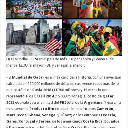
En el Mundial, Suiza es el país de más PBI per cápita y Ghana el de
menos. EEUU, el mayor PBI, y Senegal, el menor.
- El
Mundial de Qatar
es el más caro de la Historia, con una inversión
calculada en 220.000 millones de dólares, casi veinte veces más de lo
que costó el de
Rusia 2018
(11.700 millones) y 15 veces lo que
representó el de
Brasil 2014
(15.000 millones). El costo de
Qatar
2022
equivale casi a la mitad del
PBI
total de la
Argentina
. Y esa cifra
es superior al
Producto Bruto
anual de los africanos
Camerún
,
Marruecos
,
Ghana
,
Senegal
y
Túnez;
de los europeos
Croacia
,
Gales
,
Portugal
y
Serbia
, de los americanos
Costa Rica
,
Ecuador
y
Uruguay,
y hasta del local, el asiático
Qatar
. Es decir que lo que