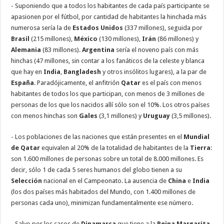
- Suponiendo que a todos los habitantes de cada país participante se
apasionen por el fútbol, por cantidad de habitantes la hinchada más
numerosa sería la de
Estados Unidos
(337 millones), seguida por
Brasil
(215 millones),
México
(130 millones),
Irán
(86 millones) y
Alemania
(83 millones).
Argentina
sería el noveno país con más
hinchas (47 millones, sin contar a los fanáticos de la celeste y blanca
que hay en
India
,
Bangladesh
y otros insólitos lugares), a la par de
España
. Paradójicamente, el anfitrión
Qatar
es el país con menos
habitantes de todos los que participan, con menos de 3 millones de
personas de los que los nacidos allí sólo son el 10%. Los otros países
con menos hinchas son
Gales
(3,1 millones) y
Uruguay
(3,5 millones).
- Los poblaciones de las naciones que están presentes en el
Mundial
de Qatar
equivalen al 20% de la totalidad de habitantes de la
Tierra
:
son 1.600 millones de personas sobre un total de 8.000 millones. Es
decir, sólo 1 de cada 5 seres humanos del globo tienen a su
Selección
nacional en el Campeonato. La ausencia de
China
e
India
(los dos países más habitados del Mundo, con 1.400 millones de
personas cada uno), minimizan fundamentalmente ese número.
- Salvo por los casos de
Dinamarca
que tiene a la
Reina Margarita