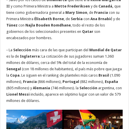
II
y como Primera Ministra a
Mette Frederiksen
y de
Canadá,
que
tiene como gobernadora general a
Mary Simon
, de
Francia
con su
Primera Ministra
Élisabeth Borne
, de
Serbia
con
Ana Brnabić
y de
Túnez
con
Najla Bouden Romdhane
, todo el resto de los
gobiernos de los seleccionados presentes en
Qatar
son
encabezados por hombres.
-
La
Selección
más cara de las que participan del
Mundial de Qatar
es la de
Inglaterra
: La cotización de sus jugadores suman 1.360
millones de dólares, cerca del 5% del total de la economía de
Senegal
(con 18 millones de habitantes), el país más pobre que juega
la
Copa
. Le siguen en el ranking de planteles más caros
Brasil
(1.090
millones),
Francia
(866 millones),
Portugal
(882 millones),
España
(805 millones) y
Alemania
(746 millones). la
Selección
argentina, con
Lionel Messi
incluido, aparece en séptimo lugar con un valor de 579
millones de dólares.