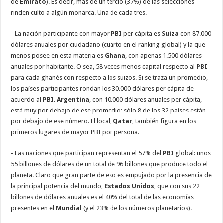
de
Emirato
). Es decir, más de un tercio (37%) de las selecciones
rinden culto a algún monarca. Una de cada tres.
- La nación participante con mayor
PBI
per cápita es
Suiza
con 87.000
dólares anuales por ciudadano (cuarto en el ranking global) y la que
menos posee en esta materia es
Ghana
, con apenas 1.500 dólares
anuales por habitante. O sea, 58 veces menos capital respecto al
PBI
para cada ghanés con respecto a los suizos. Si se traza un promedio,
los países participantes rondan los 30.000 dólares per cápita de
acuerdo al
PBI
.
Argentina
, con 10.000 dólares anuales per cápita,
está muy por debajo de ese promedio: sólo 8 de los 32 países están
por debajo de ese número. El local,
Qatar
, también figura en los
primeros lugares de mayor PBI por persona.
- Las naciones que participan representan el 57% del
PBI
global: unos
55 billones de dólares de un total de 96 billones que produce todo el
planeta. Claro que gran parte de eso es empujado por la presencia de
la principal potencia del mundo,
Estados Unidos
, que con sus 22
billones de dólares anuales es el 40% del total de las economías
presentes en el
Mundial
(y el 23% de los números planetarios).