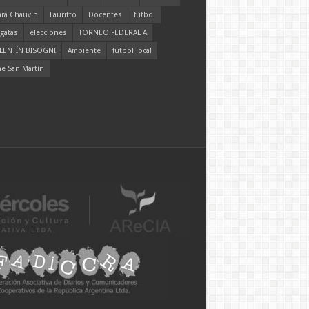
ara Chauvín
Lauritto
Docentes
fútbol
gatas
elecciones
TORNEO FEDERAL A
LENTÍN BISOGNI
Ambiente
fútbol local
ne San Martín