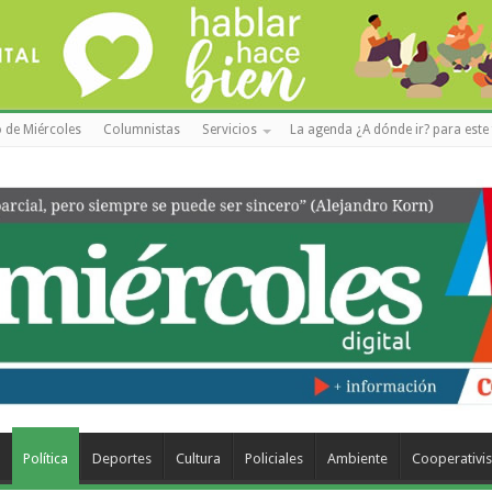
 de Miércoles
Columnistas
Servicios
La agenda ¿A dónde ir? para este 
a
Política
Deportes
Cultura
Policiales
Ambiente
Cooperativi