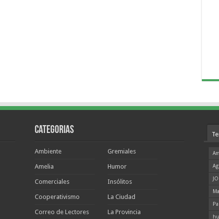
Categorias
Te
Ambiente
Gremiales
Am
Amelia
Humor
Ag
JO
Comerciales
Insólitos
Ma
Cooperativismo
La Ciudad
Pa
Correo de Lectores
La Provincia
hu