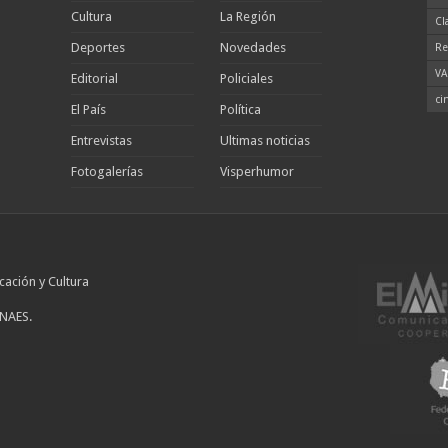
Cultura
La Región
Cl
Deportes
Novedades
Re
VA
Editorial
Policiales
ci
El País
Política
Entrevistas
Ultimas noticias
Fotogalerías
Visperhumor
cación y Cultura
INAES.