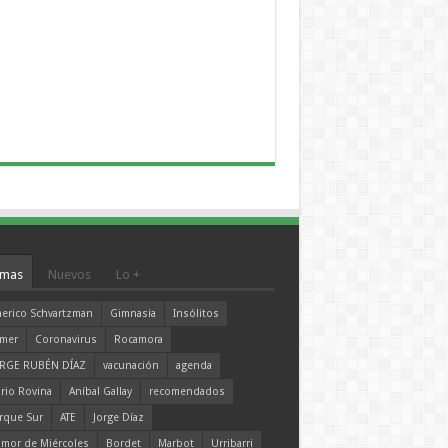
mas
Nuevos
Lo +
erico Schvartzman
Gimnasia
Insólitos
mer
Coronavirus
Rocamora
RGE RUBÉN DÍAZ
vacunación
agenda
rio Rovina
Aníbal Gallay
recomendados
rque Sur
ATE
Jorge Díaz
mor de Miércoles
Bordet
Marbot
Urribarri