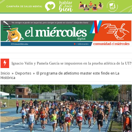
Ignacio Valín y Pamela García se impusieron en la prueba atlética de la UT
Traigo el litoral en mi canción: 100 años de Aníbal Sampayo
Inicio
»
Deportes
»
El programa de atletismo master este finde en La
Histórica