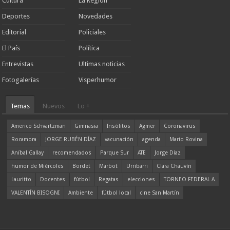
Cultura
La Región
Deportes
Novedades
Editorial
Policiales
El País
Política
Entrevistas
Ultimas noticias
Fotogalerías
Visperhumor
Temas
Nuevos
Lo +
Americo Schvartzman
Gimnasia
Insólitos
Agmer
Coronavirus
Rocamora
JORGE RUBÉN DÍAZ
vacunación
agenda
Mario Rovina
Aníbal Gallay
recomendados
Parque Sur
ATE
Jorge Díaz
humor de Miércoles
Bordet
Marbot
Urribarri
Clara Chauvín
Lauritto
Docentes
fútbol
Regatas
elecciones
TORNEO FEDERAL A
VALENTÍN BISOGNI
Ambiente
fútbol local
cine San Martín