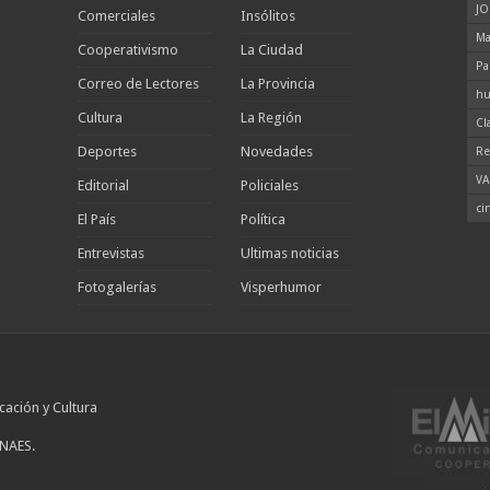
JO
Comerciales
Insólitos
Ma
Cooperativismo
La Ciudad
Pa
Correo de Lectores
La Provincia
hu
Cultura
La Región
Cl
Deportes
Novedades
Re
VA
Editorial
Policiales
ci
El País
Política
Entrevistas
Ultimas noticias
Fotogalerías
Visperhumor
cación y Cultura
INAES.