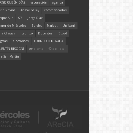
RGE RUBÉN DÍAZ
vacunación
agenda
rio Rovina
Aníbal Gallay
recomendados
rque Sur
ATE
Jorge Díaz
mor de Miércoles
Bordet
Marbot
Urribarri
ara Chauvín
Lauritto
Docentes
fútbol
gatas
elecciones
TORNEO FEDERAL A
LENTÍN BISOGNI
Ambiente
fútbol local
ne San Martín