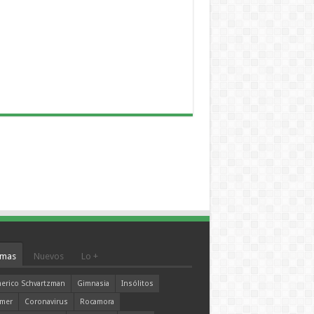
mas
Nuevos
Lo +
erico Schvartzman
Gimnasia
Insólitos
mer
Coronavirus
Rocamora