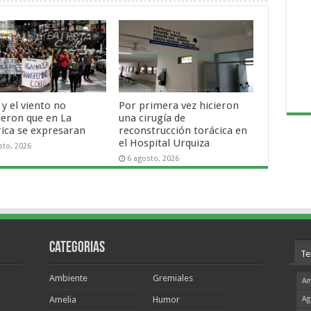
o y el viento no
Por primera vez hicieron
ieron que en La
una cirugía de
rica se expresaran
reconstrucción torácica en
el Hospital Urquiza
sto, 2026
6 agosto, 2026
Categorias
Te
Ambiente
Gremiales
Am
Amelia
Humor
Ag