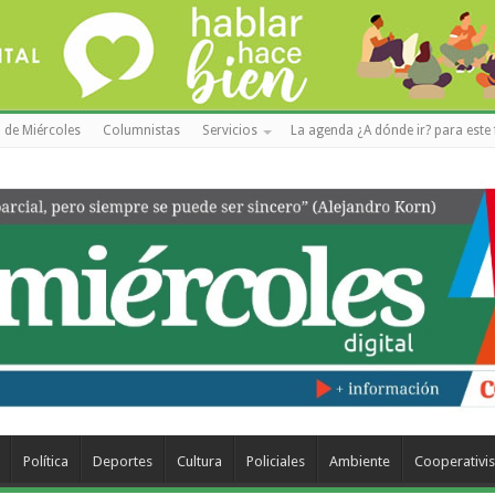
 de Miércoles
Columnistas
Servicios
La agenda ¿A dónde ir? para este 
Política
Deportes
Cultura
Policiales
Ambiente
Cooperativi