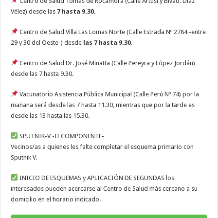
Centro de Salud Tomas de Rocamora (Calle Artusi y Blvad. Díaz
Vélez) desde las
7 hasta 9.30.
Centro de Salud Villa Las Lomas Norte (Calle Estrada Nº 2784 -entre
29 y 30 del Oeste-) desde
las 7 hasta 9.30
.
Centro de Salud Dr. José Minatta (Calle Pereyra y López Jordán)
desde las 7 hasta 9.30.
Vacunatorio Asistencia Pública Municipal (Calle Perú Nº 74) por la
mañana será desde las 7 hasta 11.30, mientras que por la tarde es
desde las 13 hasta las 15.30.
SPUTNIK-V -II COMPONENTE-
Vecinos/as a quienes les falte completar el esquema primario con
Sputnik V.
INICIO DE ESQUEMAS y APLICACIÓN DE SEGUNDAS los
interesados pueden acercarse al Centro de Salud más cercano a su
domicilio en el horario indicado.