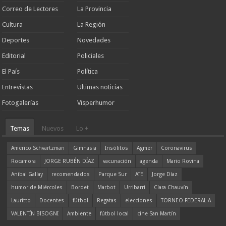
Correo de Lectores
La Provincia
Cultura
La Región
Deportes
Novedades
Editorial
Policiales
El País
Política
Entrevistas
Ultimas noticias
Fotogalerías
Visperhumor
Temas
Nuevos
Lo +
Americo Schvartzman
Gimnasia
Insólitos
Agmer
Coronavirus
Rocamora
JORGE RUBÉN DÍAZ
vacunación
agenda
Mario Rovina
Aníbal Gallay
recomendados
Parque Sur
ATE
Jorge Díaz
humor de Miércoles
Bordet
Marbot
Urribarri
Clara Chauvín
Lauritto
Docentes
fútbol
Regatas
elecciones
TORNEO FEDERAL A
VALENTÍN BISOGNI
Ambiente
fútbol local
cine San Martín