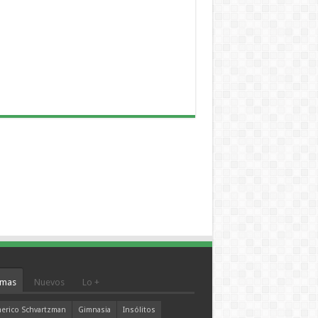
mas
Nuevos
Lo +
erico Schvartzman
Gimnasia
Insólitos