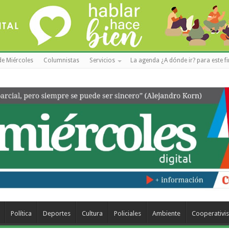
de Miércoles
Columnistas
Servicios
La agenda ¿A dónde ir? para este f
Política
Deportes
Cultura
Policiales
Ambiente
Cooperativi