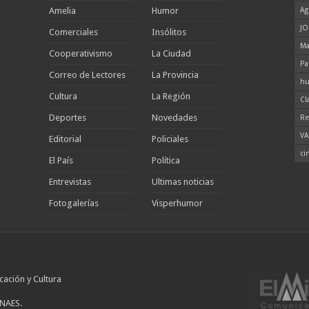
Amelia
Humor
Ag
JO
Comerciales
Insólitos
Ma
Cooperativismo
La Ciudad
Pa
Correo de Lectores
La Provincia
hu
Cultura
La Región
Cl
Deportes
Novedades
Re
VA
Editorial
Policiales
ci
El País
Política
Entrevistas
Ultimas noticias
Fotogalerías
Visperhumor
cación y Cultura
INAES.