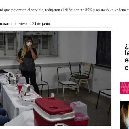
ró que mejoraron el servicio, redujeron el déficit en un 30% y anunció un vademé
los ultraprocesados en las viandas escolares de Entre Ríos
 para este viernes 24 de junio