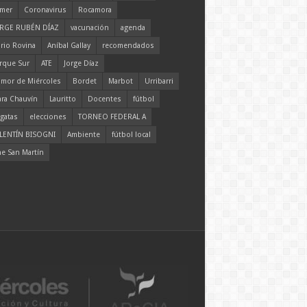
mer
Coronavirus
Rocamora
RGE RUBÉN DÍAZ
vacunación
agenda
rio Rovina
Aníbal Gallay
recomendados
rque Sur
ATE
Jorge Díaz
mor de Miércoles
Bordet
Marbot
Urribarri
ara Chauvín
Lauritto
Docentes
fútbol
gatas
elecciones
TORNEO FEDERAL A
LENTÍN BISOGNI
Ambiente
fútbol local
ne San Martín