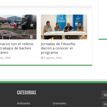
naron con el relleno
Jornadas de Filosofía:
 trabajos de bacheo
dieron a conocer el
táneo
programa
sto, 2026
5 agosto, 2026
Categorias
Te
Ambiente
Gremiales
Am