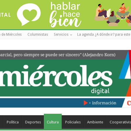
 de Miércoles
Columnistas
Servicios
La agenda ¿A dónde ir? para este 
a
Política
Deportes
Cultura
Policiales
Ambiente
Cooperativi