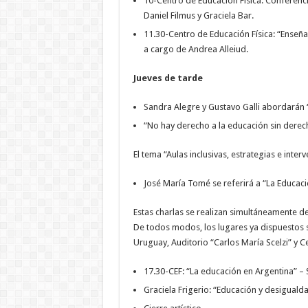
10-Centro de Educación Física: Conferenc
Daniel Filmus y Graciela Bar.
11.30-Centro de Educación Física: “Enseña
a cargo de Andrea Alleiud.
Jueves de tarde
Sandra Alegre y Gustavo Galli abordarán “
“No hay derecho a la educación sin derecho
El tema “Aulas inclusivas, estrategias e inte
José María Tomé se referirá a “La Educació
Estas charlas se realizan simultáneamente des
De todos modos, los lugares ya dispuestos 
Uruguay, Auditorio “Carlos María Scelzi” y C
17.30-CEF: “La educación en Argentina” – Si
Graciela Frigerio: “Educación y desiguald