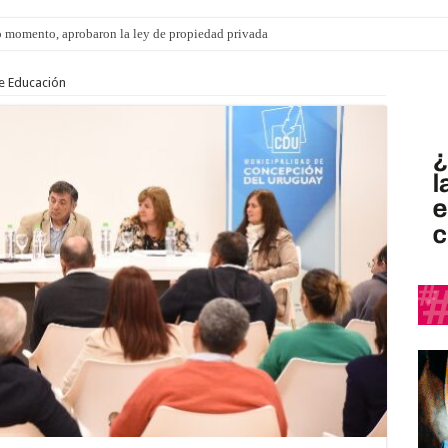
 momento, aprobaron la ley de propiedad privada
ngo 9 de agosto: la agenda ¿A dónde ir? para este finde
e Educación