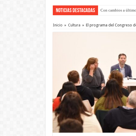
Noticias Destacadas
Con cambios a último
Del viernes 7 al domi
Inicio
»
Cultura
»
El programa del Congreso d