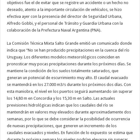
objetivos fue el de evitar que se registre un accidente o un hecho no
deseado, atento a la importante circulación de vehículos, se hizo
efectiva ayer con la presencia del director de Seguridad Urbana,
Alfredo Gobbi, y el personal de Tránsito y Guardia Urbana con la
colaboración de la Prefectura Naval Argentina (PNA).
La Comisión Técnica Mixta Salto Grande emitió un comunicado donde
indica que “No se han producido precipitaciones en la cuenca del río
Uruguay. Los diferentes modelos meteorológicos coinciden en
pronosticar muy pocas precipitaciones durante los próximos días. Se
mantiene la condición de los suelos totalmente saturados, que
generan un potencial de escurrimiento muy alto. El caudal evacuado
se mantendrá en los 27.000 m3/s durante los próximos dos días. Con
esta maniobra, el nivel en los puertos seguirá aumentando sin superar
los 14,80 m en Concordia y los 15,30 m en Salto. Las actuales
previsiones hidrológicas indican que los caudales del río se
mantendrán en valores muy elevados durante aproximadamente dos
semanas, por lo que se debe considerar la posibilidad de ocurrencia
de nuevas precipitaciones, que generen un incremento de los
caudales evacuados y niveles. En función de lo expuesto se estima que
durante la próxima semana los niveles podrían elevarse sin superar