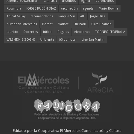
Americo Schvartzman
Gimnasia
Insólitos
Agmer
Coronavirus
Rocamora
JORGE RUBÉN DÍAZ
vacunación
agenda
Mario Rovina
Aníbal Gallay
recomendados
Parque Sur
ATE
Jorge Díaz
humor de Miércoles
Bordet
Marbot
Urribarri
Clara Chauvín
Lauritto
Docentes
fútbol
Regatas
elecciones
TORNEO FEDERAL A
VALENTÍN BISOGNI
Ambiente
fútbol local
cine San Martín
Editado por la Cooperativa El Miércoles Comunicación y Cultura