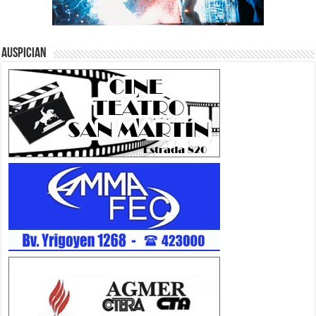
Auspician