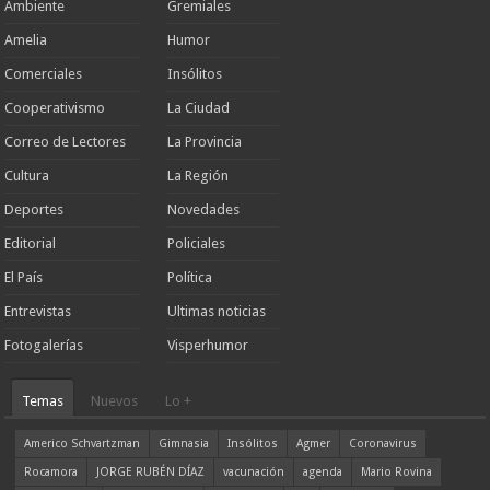
Ambiente
Gremiales
Amelia
Humor
Comerciales
Insólitos
Cooperativismo
La Ciudad
Correo de Lectores
La Provincia
Cultura
La Región
Deportes
Novedades
Editorial
Policiales
El País
Política
Entrevistas
Ultimas noticias
Fotogalerías
Visperhumor
Temas
Nuevos
Lo +
Americo Schvartzman
Gimnasia
Insólitos
Agmer
Coronavirus
Rocamora
JORGE RUBÉN DÍAZ
vacunación
agenda
Mario Rovina