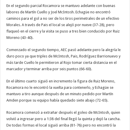
En el segundo parcial Rocamora se mantuvo adelante con buenas
labores de Martín Cuello y Joel McIntosh. Echagüe no encontró
caminos para el gol a no ser de los tiros perimetrales de un efectivo
Morales. A través de Pais el local se alejó por nueve (37-28), pero
flaqueó en el cierre y la visita se puso a tres bien conducido por Ruiz
Moreno (43-40).
Comenzado el segundo tiempo, AEC pasó adelante pero la alegría le
duro poco ya que triples de McIntosh, Pais, Rodríguez Barrionuevo y
más tarde Cuello le permitieron al Rojo tomar cierta distancia en el
marcador y terminar arriba por seis puntos (66-60).
En el último cuarto siguió en incremento la figura de Ruiz Moreno,
Rocamora no le encontró la vuelta para contenerlo, y Echagüe se
mantuvo a tiro aunque después de un minuto pedido por Martín
Amden porque su equipo había quedado siete abajo (72-65).
Rocamora comenzó a extrañar después el goleo de McIntosh, quien
volvió a ingresar pero a 1:38 del final llegó la quinta y dejó la cancha.
De todas formas el local siguió arriba (81-76) pero no encontró la