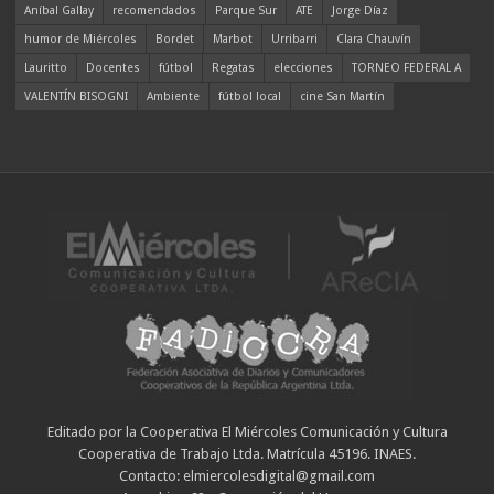
Aníbal Gallay
recomendados
Parque Sur
ATE
Jorge Díaz
humor de Miércoles
Bordet
Marbot
Urribarri
Clara Chauvín
Lauritto
Docentes
fútbol
Regatas
elecciones
TORNEO FEDERAL A
VALENTÍN BISOGNI
Ambiente
fútbol local
cine San Martín
Editado por la Cooperativa El Miércoles Comunicación y Cultura
Cooperativa de Trabajo Ltda. Matrícula 45196. INAES.
Contacto: elmiercolesdigital@gmail.com