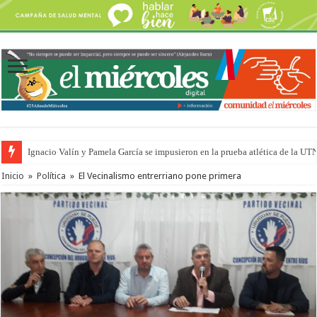
Ignacio Valín y Pamela García se impusieron en la prueba atlética de la UT
Traigo el litoral en mi canción: 100 años de Aníbal Sampayo
Inicio
»
Política
»
El Vecinalismo entrerriano pone primera