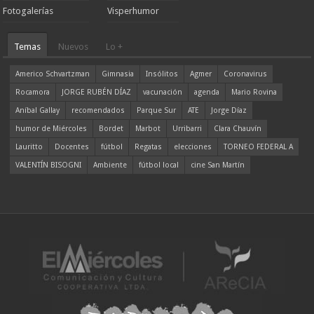
Fotogalerías
Visperhumor
Temas
Nuevos
Lo +
Americo Schvartzman
Gimnasia
Insólitos
Agmer
Coronavirus
Rocamora
JORGE RUBÉN DÍAZ
vacunación
agenda
Mario Rovina
Aníbal Gallay
recomendados
Parque Sur
ATE
Jorge Díaz
humor de Miércoles
Bordet
Marbot
Urribarri
Clara Chauvín
Lauritto
Docentes
fútbol
Regatas
elecciones
TORNEO FEDERAL A
VALENTÍN BISOGNI
Ambiente
fútbol local
cine San Martín