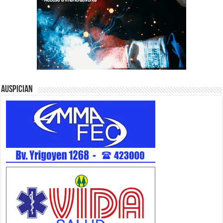
Auspician