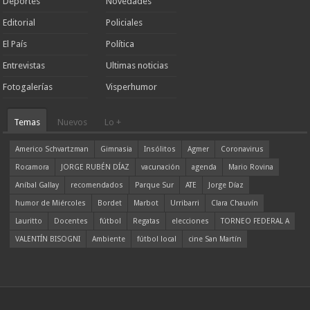
Deportes
Novedades
Editorial
Policiales
El País
Política
Entrevistas
Ultimas noticias
Fotogalerías
Visperhumor
Temas
Nuevos
Lo +
Americo Schvartzman
Gimnasia
Insólitos
Agmer
Coronavirus
Rocamora
JORGE RUBÉN DÍAZ
vacunación
agenda
Mario Rovina
Aníbal Gallay
recomendados
Parque Sur
ATE
Jorge Díaz
humor de Miércoles
Bordet
Marbot
Urribarri
Clara Chauvín
Lauritto
Docentes
fútbol
Regatas
elecciones
TORNEO FEDERAL A
VALENTÍN BISOGNI
Ambiente
fútbol local
cine San Martín