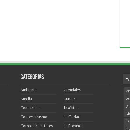
Categorias
Te
Ambiente
Gremiales
Am
Amelia
Humor
Ag
JO
Comerciales
Insólitos
Ma
Cooperativismo
La Ciudad
Pa
Correo de Lectores
La Provincia
hu