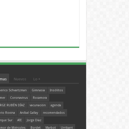
mas
Nuevos
Lo +
erico Schvartzman
Gimnasia
Insólitos
mer
Coronavirus
Rocamora
RGE RUBÉN DÍAZ
vacunación
agenda
rio Rovina
Aníbal Gallay
recomendados
rque Sur
ATE
Jorge Díaz
mor de Miércoles
Bordet
Marbot
Urribarri