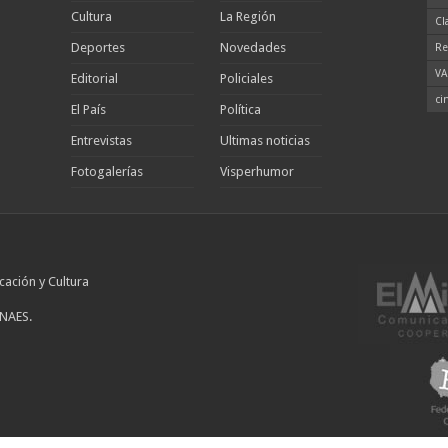
Cultura
La Región
Cl
Deportes
Novedades
Re
VA
Editorial
Policiales
ci
El País
Política
Entrevistas
Ultimas noticias
Fotogalerías
Visperhumor
cación y Cultura
INAES.