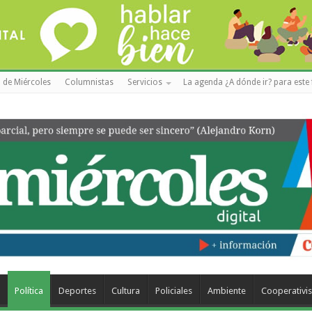
 de Miércoles
Columnistas
Servicios
La agenda ¿A dónde ir? para este 
a
Política
Deportes
Cultura
Policiales
Ambiente
Cooperativi