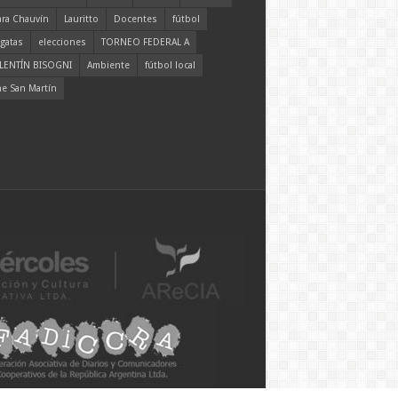
ara Chauvín
Lauritto
Docentes
fútbol
gatas
elecciones
TORNEO FEDERAL A
LENTÍN BISOGNI
Ambiente
fútbol local
ne San Martín