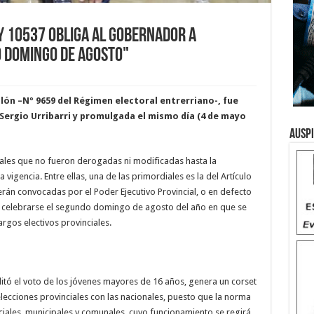
y 10537 obliga al Gobernador a
 domingo de agosto"
lón –Nº 9659 del Régimen electoral entrerriano-, fue
Sergio Urribarri y promulgada el mismo día (4 de mayo
Ausp
iales que no fueron derogadas ni modificadas hasta la
vigencia. Entre ellas, una de las primordiales es la del Artículo
serán convocadas por el Poder Ejecutivo Provincial, o en defecto
en celebrarse el segundo domingo de agosto del año en que se
argos electivos provinciales.
litó el voto de los jóvenes mayores de 16 años, genera un corset
elecciones provinciales con las nacionales, puesto que la norma
ciales, municipales y comunales, cuyo funcionamiento se regirá