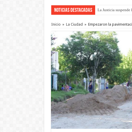
Noticias Destacadas
La Justicia suspende 
Se presentará la obra
Inicio
»
La Ciudad
»
Empezaron la pavimentaci