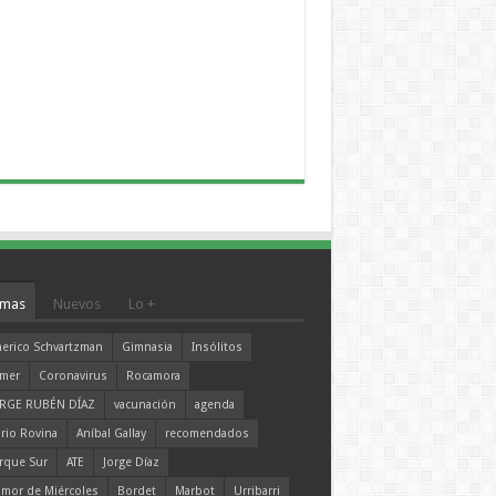
mas
Nuevos
Lo +
erico Schvartzman
Gimnasia
Insólitos
mer
Coronavirus
Rocamora
RGE RUBÉN DÍAZ
vacunación
agenda
rio Rovina
Aníbal Gallay
recomendados
rque Sur
ATE
Jorge Díaz
mor de Miércoles
Bordet
Marbot
Urribarri