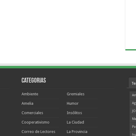
Categorias
Te
Ambiente
Gremiales
Am
Amelia
Humor
Ag
JO
Comerciales
Insólitos
Ma
Cooperativismo
La Ciudad
Pa
Correo de Lectores
La Provincia
hu