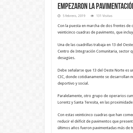
Empezaron la pavimentación
5 febrero, 2019
131 Visitas
Con la puesta en marcha de dos frentes de 
veinticinco cuadras de pavimento, que incluye
Una de las cuadrillas trabaja en 13 del Oeste
Centro de Integración Comunitaria, sector 
desagües.
Debe señalarse que 13 del Oeste Norte es un
CIC, donde cotidianamente se desarrollan num
deportivo y social.
Paralelamente, otro grupo de operarios cum
Lorentz y Santa Teresita, en las proximidade
Con estas veinticinco cuadras que han comen
reducir el déficit de pavimentos que present
últimos años fueron pavimentadas más de tr