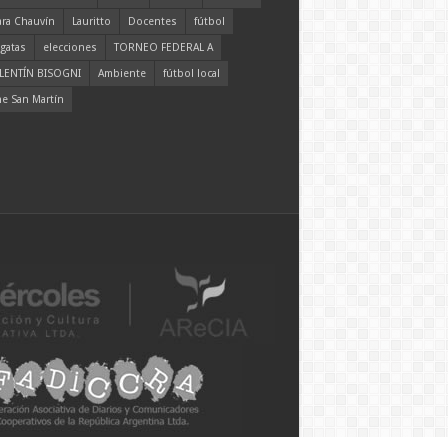
ara Chauvín
Lauritto
Docentes
fútbol
gatas
elecciones
TORNEO FEDERAL A
LENTÍN BISOGNI
Ambiente
fútbol local
ne San Martín