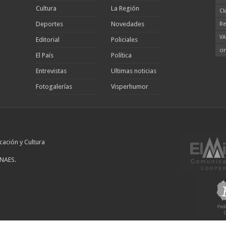
Cultura
La Región
Cl
Deportes
Novedades
Re
VA
Editorial
Policiales
ci
El País
Política
Entrevistas
Ultimas noticias
Fotogalerías
Visperhumor
cación y Cultura
INAES.