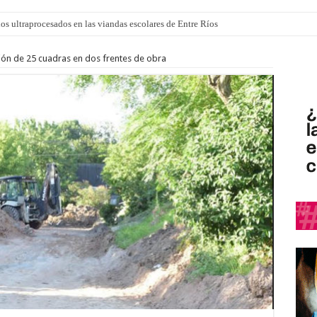
los ultraprocesados en las viandas escolares de Entre Ríos
 “La Runfla de los Macanos”
ón de 25 cuadras en dos frentes de obra