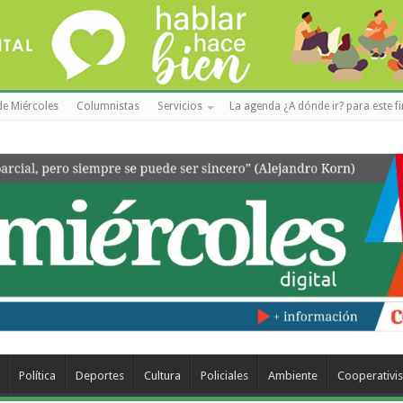
de Miércoles
Columnistas
Servicios
La agenda ¿A dónde ir? para este f
Política
Deportes
Cultura
Policiales
Ambiente
Cooperativi