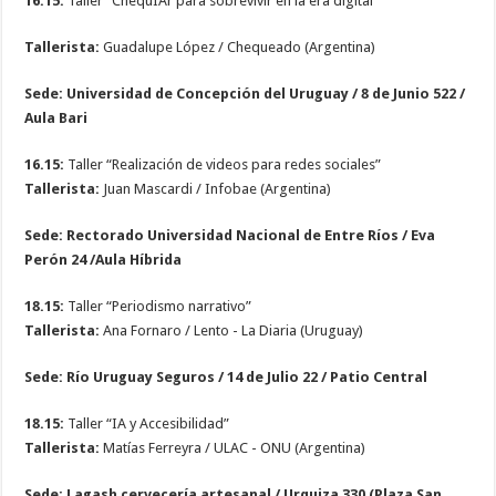
16.15:
Taller “ChequIAr para sobrevivir en la era digital”
Tallerista:
Guadalupe López / Chequeado (Argentina)
Sede: Universidad de Concepción del Uruguay / 8 de Junio 522 /
Aula Bari
16.15:
Taller “Realización de videos para redes sociales”
Tallerista:
Juan Mascardi / Infobae (Argentina)
Sede: Rectorado Universidad Nacional de Entre Ríos / Eva
Perón 24 /Aula Híbrida
18.15:
Taller “Periodismo narrativo”
Tallerista:
Ana Fornaro / Lento - La Diaria (Uruguay)
Sede: Río Uruguay Seguros / 14 de Julio 22 / Patio Central
18.15:
Taller “IA y Accesibilidad”
Tallerista:
Matías Ferreyra / ULAC - ONU (Argentina)
Sede: Lagash cervecería artesanal / Urquiza 330 (Plaza San