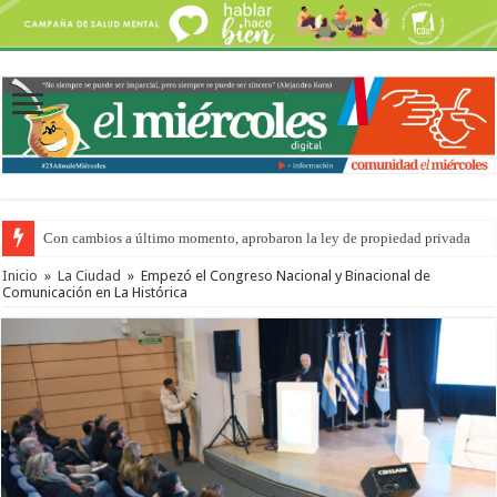
Con cambios a último momento, aprobaron la ley de propiedad privada
Adopción en Entre Ríos: el 35% de los 90 niños, niñas y adolescentes que 
Inicio
»
La Ciudad
»
Empezó el Congreso Nacional y Binacional de
Comunicación en La Histórica