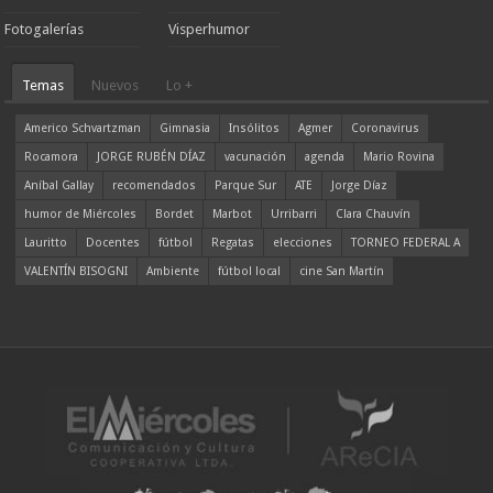
Fotogalerías
Visperhumor
Temas
Nuevos
Lo +
Americo Schvartzman
Gimnasia
Insólitos
Agmer
Coronavirus
Rocamora
JORGE RUBÉN DÍAZ
vacunación
agenda
Mario Rovina
Aníbal Gallay
recomendados
Parque Sur
ATE
Jorge Díaz
humor de Miércoles
Bordet
Marbot
Urribarri
Clara Chauvín
Lauritto
Docentes
fútbol
Regatas
elecciones
TORNEO FEDERAL A
VALENTÍN BISOGNI
Ambiente
fútbol local
cine San Martín