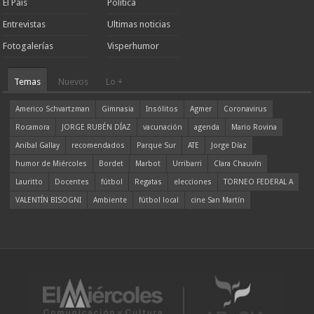
El País
Política
Entrevistas
Ultimas noticias
Fotogalerías
Visperhumor
Temas
Nuevos
Lo +
Americo Schvartzman
Gimnasia
Insólitos
Agmer
Coronavirus
Rocamora
JORGE RUBÉN DÍAZ
vacunación
agenda
Mario Rovina
Aníbal Gallay
recomendados
Parque Sur
ATE
Jorge Díaz
humor de Miércoles
Bordet
Marbot
Urribarri
Clara Chauvín
Lauritto
Docentes
fútbol
Regatas
elecciones
TORNEO FEDERAL A
VALENTÍN BISOGNI
Ambiente
fútbol local
cine San Martín