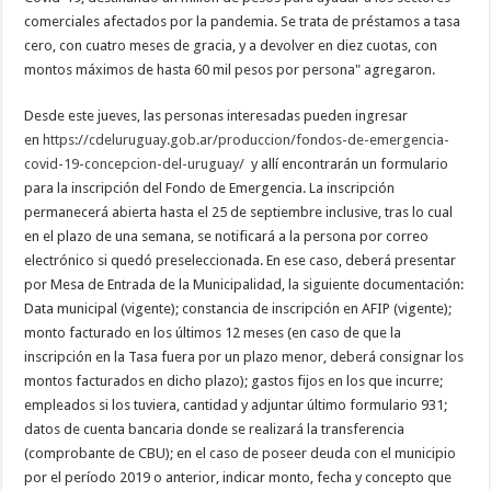
comerciales afectados por la pandemia. Se trata de préstamos a tasa
cero, con cuatro meses de gracia, y a devolver en diez cuotas, con
montos máximos de hasta 60 mil pesos por persona" agregaron.
Desde este jueves, las personas interesadas pueden ingresar
en
https://cdeluruguay.gob.ar/produccion/fondos-de-emergencia-
covid-19-concepcion-del-uruguay/
y allí encontrarán un formulario
para la inscripción del Fondo de Emergencia. La inscripción
permanecerá abierta hasta el 25 de septiembre inclusive, tras lo cual
en el plazo de una semana, se notificará a la persona por correo
electrónico si quedó preseleccionada. En ese caso, deberá presentar
por Mesa de Entrada de la Municipalidad, la siguiente documentación:
Data municipal (vigente); constancia de inscripción en AFIP (vigente);
monto facturado en los últimos 12 meses (en caso de que la
inscripción en la Tasa fuera por un plazo menor, deberá consignar los
montos facturados en dicho plazo); gastos fijos en los que incurre;
empleados si los tuviera, cantidad y adjuntar último formulario 931;
datos de cuenta bancaria donde se realizará la transferencia
(comprobante de CBU); en el caso de poseer deuda con el municipio
por el período 2019 o anterior, indicar monto, fecha y concepto que