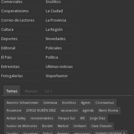
Comerciales
Insólitos
Cooperativismo
La Ciudad
Correo de Lectores
La Provincia
Cultura
La Región
Deportes
Novedades
Editorial
Policiales
El País
Política
Entrevistas
Ultimas noticias
Fotogalerías
Visperhumor
Temas
Nuevos
Lo +
Americo Schvartzman
Gimnasia
Insólitos
Agmer
Coronavirus
Rocamora
JORGE RUBÉN DÍAZ
vacunación
agenda
Mario Rovina
Aníbal Gallay
recomendados
Parque Sur
ATE
Jorge Díaz
humor de Miércoles
Bordet
Marbot
Urribarri
Clara Chauvín
Lauritto
Docentes
fútbol
Regatas
elecciones
TORNEO FEDERAL A