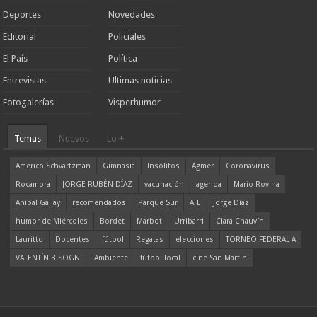
Deportes
Novedades
Editorial
Policiales
El País
Política
Entrevistas
Ultimas noticias
Fotogalerías
Visperhumor
Temas
Nuevos
Lo +
Americo Schvartzman
Gimnasia
Insólitos
Agmer
Coronavirus
Rocamora
JORGE RUBÉN DÍAZ
vacunación
agenda
Mario Rovina
Aníbal Gallay
recomendados
Parque Sur
ATE
Jorge Díaz
humor de Miércoles
Bordet
Marbot
Urribarri
Clara Chauvín
Lauritto
Docentes
fútbol
Regatas
elecciones
TORNEO FEDERAL A
VALENTÍN BISOGNI
Ambiente
fútbol local
cine San Martín