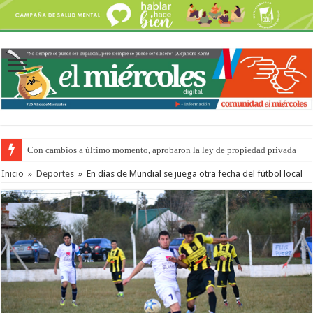
Con cambios a último momento, aprobaron la ley de propiedad privada
Adopción en Entre Ríos: el 35% de los 90 niños, niñas y adolescentes que 
Inicio
»
Deportes
»
En días de Mundial se juega otra fecha del fútbol local