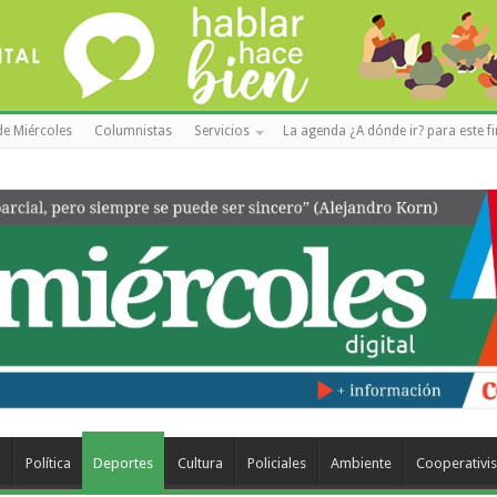
de Miércoles
Columnistas
Servicios
La agenda ¿A dónde ir? para este f
a
Política
Deportes
Cultura
Policiales
Ambiente
Cooperativi