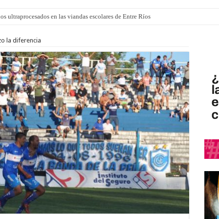
los ultraprocesados en las viandas escolares de Entre Ríos
 “La Runfla de los Macanos”
o la diferencia