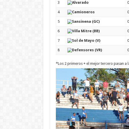
3
Alvarado
4
Camioneros
5
Sansinena (GC)
6
Villa Mitre (BB)
7
Sol de Mayo (V)
8
Defensores (VR)
*Los 2 primeros + el mejor tercero pasan a l