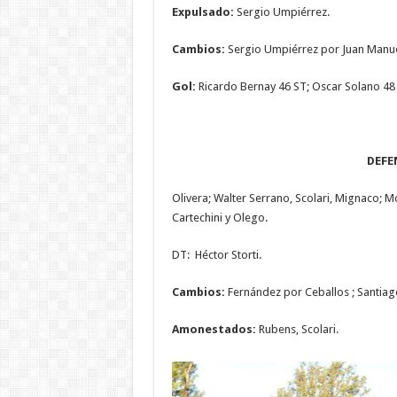
Expulsado:
Sergio Umpiérrez.
Cambios:
Sergio Umpiérrez por Juan Manue
Gol:
Ricardo Bernay 46 ST; Oscar Solano 48 
DEFE
Olivera; Walter Serrano, Scolari, Mignaco; M
Cartechini y Olego.
DT: Héctor Storti.
Cambios:
Fernández por Ceballos ; Santiago
Amonestados:
Rubens, Scolari.