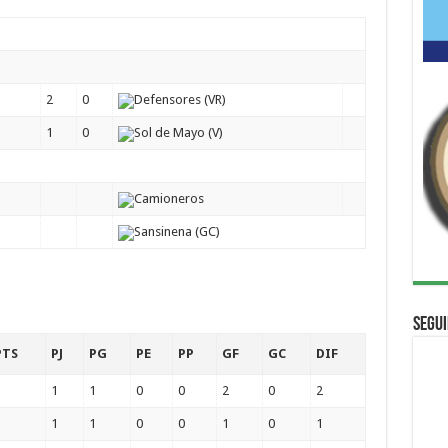
2
0
Defensores (VR)
1
0
Sol de Mayo (V)
Camioneros
Sansinena (GC)
Segui
PTS
PJ
PG
PE
PP
GF
GC
DIF
3
1
1
0
0
2
0
2
3
1
1
0
0
1
0
1