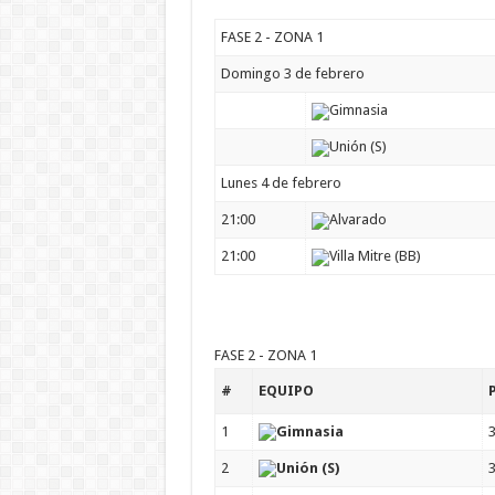
FASE 2 - ZONA 1
Domingo 3 de febrero
Gimnasia
Unión (S)
Lunes 4 de febrero
21:00
Alvarado
21:00
Villa Mitre (BB)
FASE 2 - ZONA 1
#
EQUIPO
1
Gimnasia
2
Unión (S)