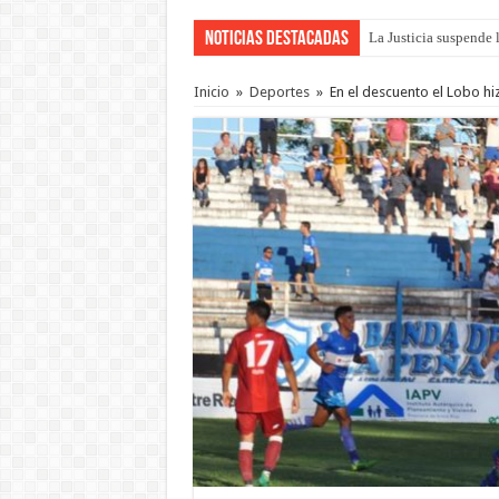
Noticias Destacadas
La Justicia suspende 
Se presentará la obra
Inicio
»
Deportes
»
En el descuento el Lobo hiz