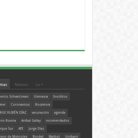
mas
Nuevos
Lo +
erico Schvartzman
Gimnasia
Insólitos
mer
Coronavirus
Rocamora
RGE RUBÉN DÍAZ
vacunación
agenda
rio Rovina
Aníbal Gallay
recomendados
rque Sur
ATE
Jorge Díaz
mor de Miércoles
Bordet
Marbot
Urribarri