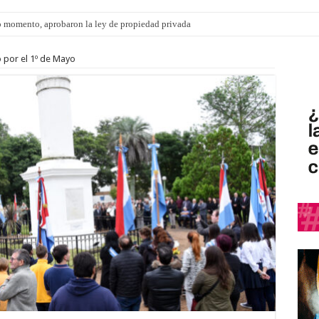
 momento, aprobaron la ley de propiedad privada
s: el 35% de los 90 niños, niñas y adolescentes que esperan una familia tiene CU
to por el 1º de Mayo