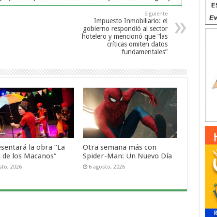
Siguiente
Impuesto Inmobiliario: el
gobierno respondió al sector
hotelero y mencionó que “las
críticas omiten datos
fundamentales”
esentará la obra “La
Otra semana más con
a de los Macanos”
Spider-Man: Un Nuevo Día
sto, 2026
6 agosto, 2026