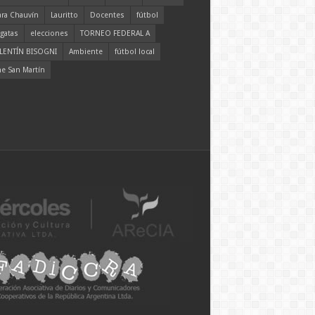
ara Chauvín
Lauritto
Docentes
fútbol
gatas
elecciones
TORNEO FEDERAL A
LENTÍN BISOGNI
Ambiente
fútbol local
ne San Martín