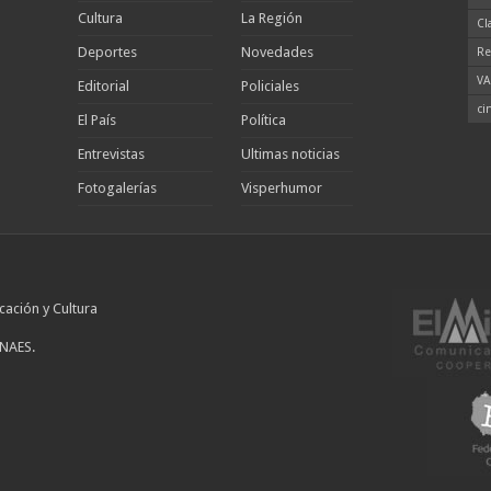
Cultura
La Región
Cl
Deportes
Novedades
Re
VA
Editorial
Policiales
ci
El País
Política
Entrevistas
Ultimas noticias
Fotogalerías
Visperhumor
cación y Cultura
INAES.