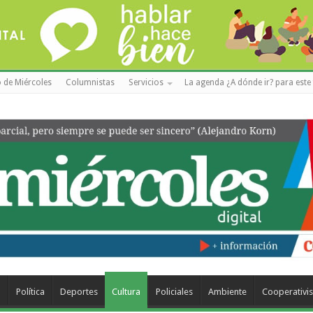
 de Miércoles
Columnistas
Servicios
La agenda ¿A dónde ir? para este 
a
Política
Deportes
Cultura
Policiales
Ambiente
Cooperativi