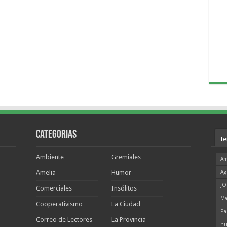
Categorias
Te
Ambiente
Gremiales
Am
Amelia
Humor
Ag
JO
Comerciales
Insólitos
Ma
Cooperativismo
La Ciudad
Pa
Correo de Lectores
La Provincia
hu